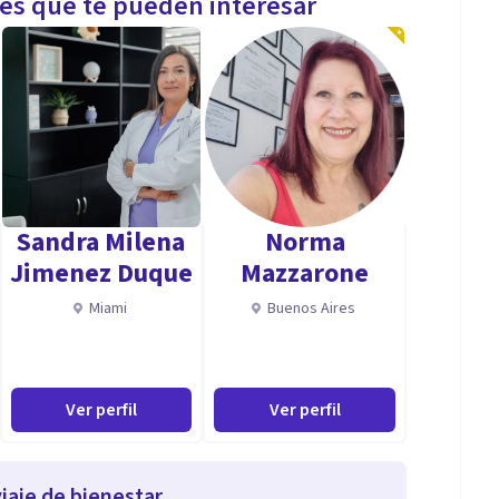
les que te pueden interesar
Sandra Milena
Norma
Jimenez Duque
Mazzarone
Miami
Buenos Aires
Ver perfil
Ver perfil
iaje de bienestar