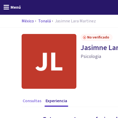
Menú
México
Tonalá
Jasimne Lara Martinez
No verificado
Jasimne Lar
Psicologia
Consultas
Experiencia