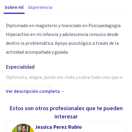
Sobre mí
Experiencia
Diplomado en magisterio y licenciado en Psicopedagogia.
Hiperactivo en mi infancia y adolescencia conozco desde
dentro la problemática. Apoyo psicológico a través de la
actividad acompañada y guiada.
Especialidad
Optimista, alegre, jamás me rindo y sobre todo creo que si
te lo propones... puedes.
Ver descripción completa
ibangohe
Estos son otros profesionales que te pueden
Aptitudes
interesar
Superación, sacar lo mejor de ti mismo y creer en ti para
Jessica Perez Rubio
vencer tus problemas.