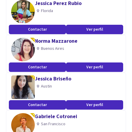
Jessica Perez Rubio
Soy una profesional formada en Psicología Clinica y
Florida
Educativa, especializada en psicología positiva y dialéctica-
conductual. Consultora en gestión de recursos humanos y
Contactar
Ver perfil
gestión del conocimiento.
Norma Mazzarone
Buenos Aires
Contactar
Ver perfil
Jessica Briseño
Austin
Contactar
Ver perfil
Gabriele Cotronei
San Francisco