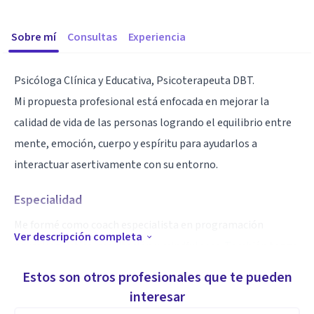
Sobre mí
Consultas
Experiencia
Psicóloga Clínica y Educativa, Psicoterapeuta DBT.
Mi propuesta profesional está enfocada en mejorar la
calidad de vida de las personas logrando el equilibrio entre
mente, emoción, cuerpo y espíritu para ayudarlos a
interactuar asertivamente con su entorno.
Especialidad
Me formé como coach especialista en programación
Ver descripción completa
neurolingüística, meditación y mindfulness. También tengo
una especialidad en terapias bioenergéticas y holísticas.
Estos son otros profesionales que te pueden
interesar
Aptitudes