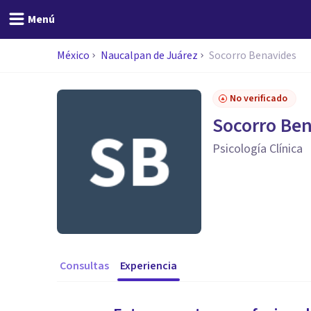
Menú
México
Naucalpan de Juárez
Socorro Benavides
No verificado
Socorro Be
Psicología Clínica
Consultas
Experiencia