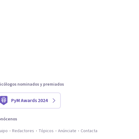
icólogos nominados y premiados
PyM Awards 2024
onócenos
uipo
Redactores
Tópicos
Anúnciate
Contacta