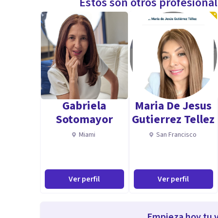
Estos son otros profesiona
Gabriela
Maria De Jesus
Sotomayor
Gutierrez Tellez
Miami
San Francisco
Ver perfil
Ver perfil
Empieza hoy tu v