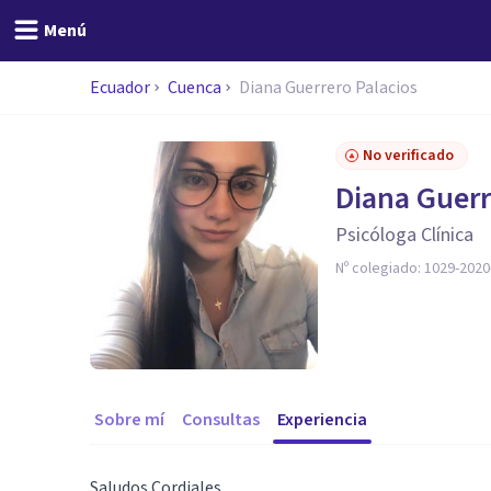
Menú
Ecuador
Cuenca
Diana Guerrero Palacios
No verificado
Diana Guerr
Psicóloga Clínica
Nº colegiado:
1029-2020
Sobre mí
Consultas
Experiencia
Saludos Cordiales.