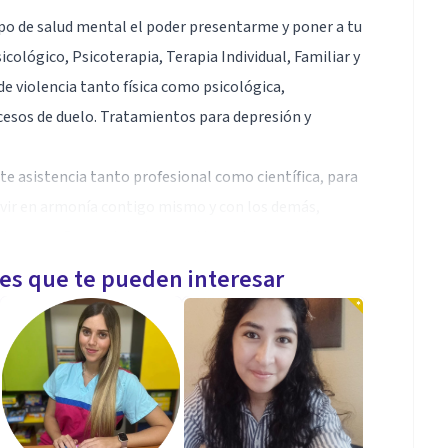
po de salud mental el poder presentarme y poner a tu
cológico, Psicoterapia, Terapia Individual, Familiar y
de violencia tanto física como psicológica,
ocesos de duelo. Tratamientos para depresión y
e asistencia tanto profesional como científica, para
vivir en armonía contigo mismo y con los demás,
bios, enseñar a relajarte y gestionar tus emociones.
 salud física, por lo tanto, ambas son de vital
les que te pueden interesar
e fomentar y potenciar una adecuada salud mental esto
les.