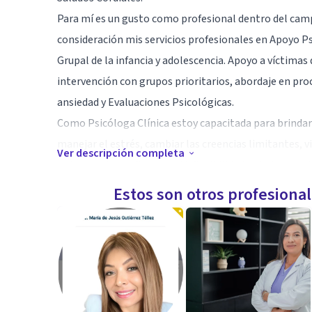
Para mí es un gusto como profesional dentro del cam
consideración mis servicios profesionales en Apoyo Psi
Grupal de la infancia y adolescencia. Apoyo a víctimas 
intervención con grupos prioritarios, abordaje en pr
ansiedad y Evaluaciones Psicológicas.
Como Psicóloga Clínica estoy capacitada para brindart
manejar el estrés, cambiar las creencias limitantes, 
Ver descripción completa
potenciar la confianza en ti, flexibilidad ante los cam
Ten en cuenta que la salud mental va de la mano con la
Estos son otros profesiona
importancia para ti y no hay que descuidarla. Se deb
reforzará en gran manera todos los aspectos persona