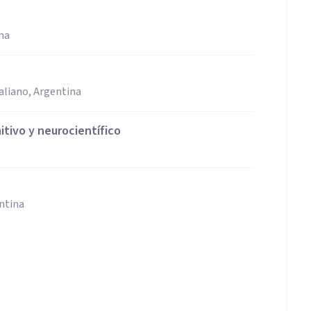
na
taliano, Argentina
itivo y neurocientífico
ntina