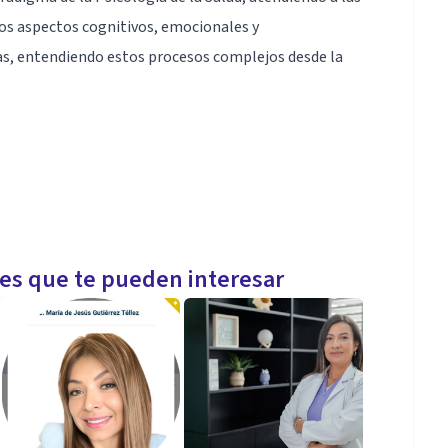
los aspectos cognitivos, emocionales y
, entendiendo estos procesos complejos desde la
on enfermedades médicas. Tratamiento de las
les que te pueden interesar
ectar a la salud física.
se principalmente en mi área de especialización.
medades crónicas.
e deben adaptarse a una nueva condición de salud.