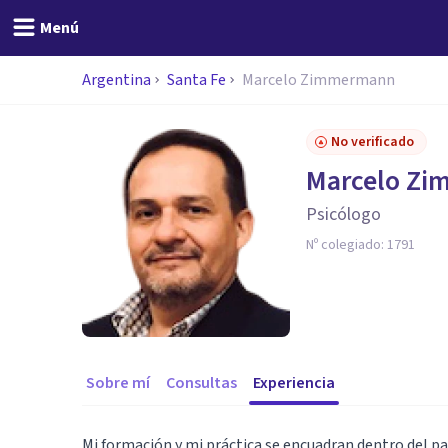
Menú
Argentina
Santa Fe
Marcelo Zimmermann
No verificado
Marcelo Z
Psicólogo
Nº colegiado:
1791
Sobre mí
Consultas
Experiencia
Mi formación y mi práctica se encuadran dentro del pa