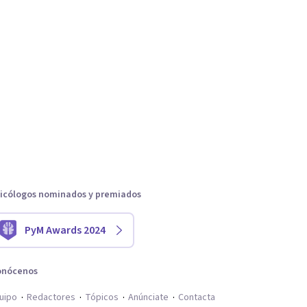
icólogos nominados y premiados
PyM Awards 2024
onócenos
uipo
Redactores
Tópicos
Anúnciate
Contacta