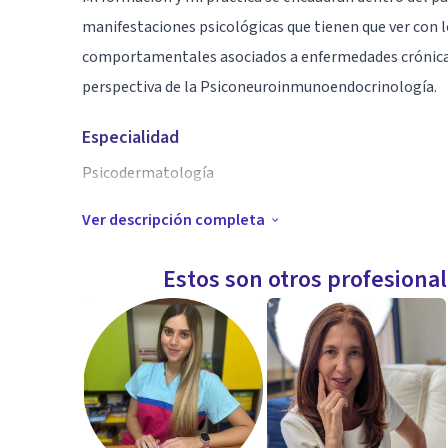
manifestaciones psicológicas que tienen que ver con 
comportamentales asociados a enfermedades crónicas
perspectiva de la Psiconeuroinmunoendocrinología.
Especialidad
Psicodermatología
Ver descripción completa
Aptitudes
Diagnóstico de aspectos psicológicos relacionados c
Estos son otros profesiona
conductas y los estilos de vida personales que pueden af
Psicodiagnóstico y evaluación neuropsicológica.
Peritaje y asesoramiento en Psicología jurídico-foren
Psicoterapia Cognitivo-conductual.
Terapia Familiar y de pareja para personas Con enfer
Coordinación de grupos terapéuticos con pacientes qu