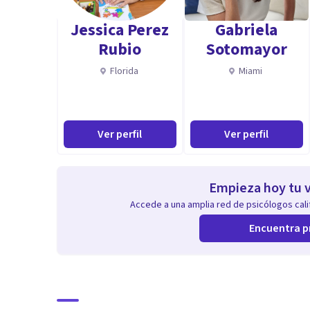
Jessica Perez
Gabriela
Rubio
Sotomayor
Florida
Miami
Ver perfil
Ver perfil
Empieza hoy tu v
Accede a una amplia red de psicólogos calif
Encuentra p