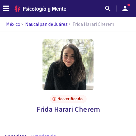
México
Naucalpan de Juárez
Frida Harari Cherem
No verificado
Frida Harari Cherem