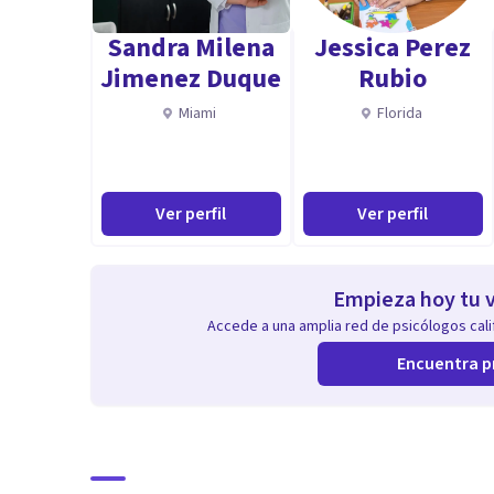
Sandra Milena
Jessica Perez
Jimenez Duque
Rubio
Miami
Florida
Ver perfil
Ver perfil
Empieza hoy tu v
Accede a una amplia red de psicólogos calif
Encuentra p