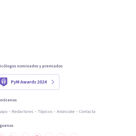
icólogos nominados y premiados
PyM Awards 2024
onócenos
uipo
Redactores
Tópicos
Anúnciate
Contacta
íguenos