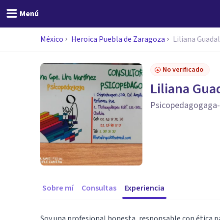
Menú
México
Heroica Puebla de Zaragoza
Liliana Guada
No verificado
Liliana Gua
Psicopedagogaga-ps
Sobre mí
Consultas
Experiencia
Soy una profesional honesta, responsable con ética pa