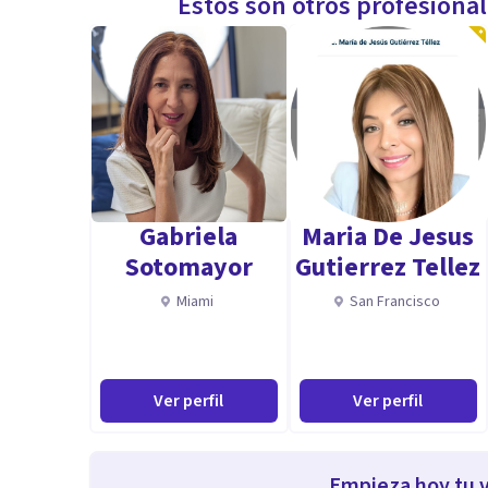
Estos son otros profesiona
Gabriela
Maria De Jesus
Sotomayor
Gutierrez Tellez
Miami
San Francisco
Ver perfil
Ver perfil
Empieza hoy tu v