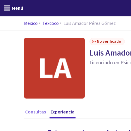
Menú
México
Texcoco
Luis Amador Pérez Gómez
No verificado
Luis Amado
Licenciado en Psic
Consultas
Experiencia