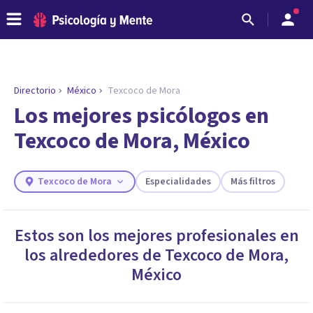
Directorio
México
Texcoco de Mora
ENCONTRAR MI TERAPEUTA
¿Necesitas ayuda para encontrar el
Los mejores psicólogos en
psicólogo adecuado?
Texcoco de Mora, México
Responde a unas breves preguntas y te ofreceremos
los profesionales que más se ajustan a tus
necesidades.
Texcoco de Mora
Especialidades
Más filtros
Responder cuestionario
Estos son los mejores profesionales en
los alrededores de
Texcoco de Mora
,
México