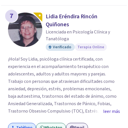
7
Lidia Eréndira Rincón
Quiñones
Licenciada en Psicología Clínica y
Tanatóloga
Verificado
Terapia Online
¡Hola! Soy Lidia, psicóloga clínica certificada, con
experiencia en el acompañamiento terapéutico con
adolescentes, adultos y adultos mayores y parejas.
Trabajo con personas que atraviesan dificultades como
ansiedad, depresión, estrés, problemas emocionales,
baja autoestima, trastornos del estado de ánimo, como
Ansiedad Generalizada, Trastornos de Pánico, Fobias,
Trastorno Obsesivo Compulsivo (TOC), Estrés
leer más
Postraumático, Trastorno de Déficit Atención con
Hiperactividad o sin hiperactividad (TDAH) en
Teléfono
WhatsApp
Email