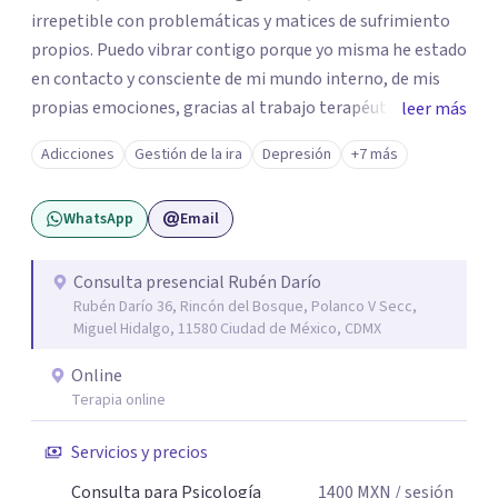
irrepetible con problemáticas y matices de sufrimiento
propios. Puedo vibrar contigo porque yo misma he estado
en contacto y consciente de mi mundo interno, de mis
propias emociones, gracias al trabajo terapéutico que he
leer más
llevado como parte de mi formación como
Adicciones
Gestión de la ira
Depresión
+7 más
psicoterapeuta, lo que me permitirá comprenderte
mejor. Nadie puede entender al otro si no se ha puesto en
WhatsApp
Email
contacto consigo mismo. Me gustaría acompañarte en
un camino de crecimiento y de conocimiento. Si por algún
motivo la vida te esta poniendo retos difíciles estoy aquí
Consulta presencial Rubén Darío
Rubén Darío 36, Rincón del Bosque, Polanco V Secc,
para acompañarte y buscar las mejores soluciones. Si
Miguel Hidalgo, 11580 Ciudad de México, CDMX
estas sufriendo puedo ayudarte a aminorarlo y resolverlo
a través del trabajo conjunto de recordar, reacomodar,
Online
resignificar y elaborar, para que puedas sentirte mejor,
Terapia online
ser mas productivo y en general tener una vida más feliz.
Servicios y precios
Mi lema es: PUEDES ESTAR MEJOR.
Consulta para Psicología
1400
MXN
/ sesión