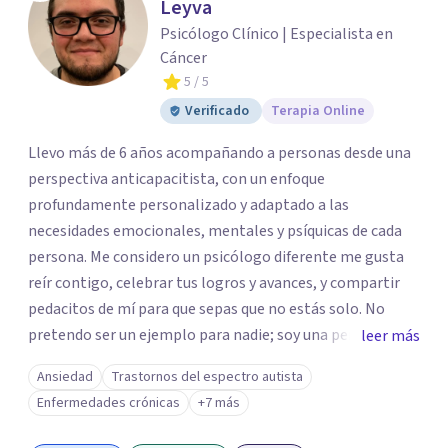
Leyva
Psicólogo Clínico | Especialista en
Cáncer
5
/ 5
Verificado
Terapia Online
Llevo más de 6 años acompañando a personas desde una
perspectiva anticapacitista, con un enfoque
profundamente personalizado y adaptado a las
necesidades emocionales, mentales y psíquicas de cada
persona. Me considero un psicólogo diferente me gusta
reír contigo, celebrar tus logros y avances, y compartir
pedacitos de mí para que sepas que no estás solo. No
pretendo ser un ejemplo para nadie; soy una persona que
leer más
también sufre, llora, ríe y grita. Para mí, tu salud, tu paz y
Ansiedad
Trastornos del espectro autista
tu tranquilidad siempre estarán por encima de lo
Enfermedades crónicas
+7 más
económico. A lo largo de mi camino he cuestionado
muchas de las reglas rígidas que aprendí en la formación