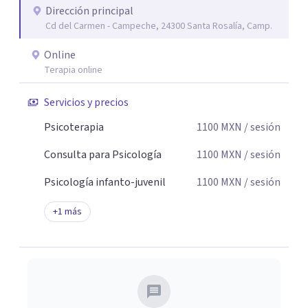
Dirección principal
seguridad emocional y una dirección firme de tu proceso
Cd del Carmen - Campeche, 24300 Santa Rosalía, Camp.
de cambio.
Online
Terapia online
Servicios y precios
Psicoterapia
1100
MXN
/ sesión
Consulta para Psicología
1100
MXN
/ sesión
Psicología infanto-juvenil
1100
MXN
/ sesión
+
1
más