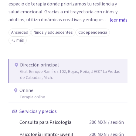
espacio de terapia donde priorizamos tu resiliencia y
salud emocional. Gracias a mi trayectoria con niños y
adultos, utilizo dinámicas creativas y enfoques adaptados
leer más
a tus necesidades específicas. Estoy aquí para escucharte
Ansiedad
Niños y adolescentes
Codependencia
y brindarte las herramientas necesarias para fortalecer
+5 más
tu paz mental.
Dirección principal
Gral. Enrique Ramírez 102, Rojas, Peña, 59387 La Piedad
de Cabadas, Mich.
Online
Terapia online
Servicios y precios
Consulta para Psicología
300
MXN
/ sesión
Psicología infanto-juvenil
300
MXN
/ sesión