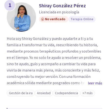
1
Shiray González Pérez
Licenciada en psicología
No verificado
Terapia Online
Hola soy Shiray González y puedo ayudarte a ti y a tu
familia a transformar tu vida, reescribiendo tu historia,
mediante procesos terapéuticos profundos y sostenibles
en el tiempo. Yo no solo te ayudo a resolver un problema,
sino te ayudo, guío y acompaño a cambiar tu vida para
vivirla de manera más plena, más consciente y más feliz,
construyendo tu mejor versión. Con una formación
académica sólida mediante posgrados como terapeuta
leer más
breve, familiar e infantil, así como con respaldo
Gestión de la ira
Ansiedad
Codependencia
+7 más
profesional y experiencia clínica de más de 26 años y
personal te acompaño en el proceso con empatía
auténtica y comunicación clara y directa para darte