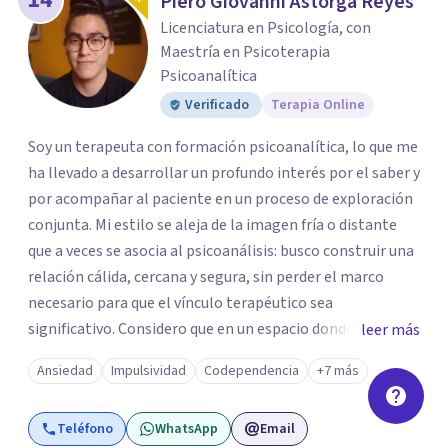
Piero Giovanni Astorga Reyes
Licenciatura en Psicología, con
Maestría en Psicoterapia
Psicoanalítica
Verificado
Terapia Online
Soy un terapeuta con formación psicoanalítica, lo que me
ha llevado a desarrollar un profundo interés por el saber y
por acompañar al paciente en un proceso de exploración
conjunta. Mi estilo se aleja de la imagen fría o distante
que a veces se asocia al psicoanálisis: busco construir una
relación cálida, cercana y segura, sin perder el marco
necesario para que el vínculo terapéutico sea
significativo. Considero que en un espacio donde uno
leer más
puede sentirse acompañado y escuchado, es posible
Ansiedad
Impulsividad
Codependencia
+7 más
mirar con honestidad cómo nos vinculamos afuera, qué se
repite, qué duele, y qué puede transformarse. En mi
Teléfono
WhatsApp
Email
consultorio hay lugar para todo: risas, tristezas, enojos y