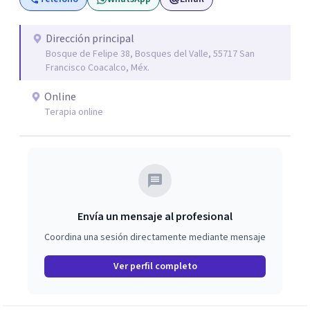
adolescentes y adultos, situaciones de duelo o pérdidas
significativas. Mi objetivo es brindar un espacio seguro,
Dirección principal
empático y de confianza, donde cada persona pueda
Bosque de Felipe 38, Bosques del Valle, 55717 San
expresar lo que está viviendo y encontrar herramientas
Francisco Coacalco, Méx.
para comprenderse mejor y afrontar sus desafíos.
Online
Acompaño procesos de desarrollo personal,
Terapia online
fortalecimiento de habilidades emocionales y
construcción de recursos para mejorar la calidad de vida.
Envía un mensaje al profesional
Coordina una sesión directamente mediante mensaje
Ver perfil completo