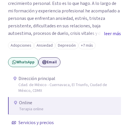
crecimiento personal. Esto es lo que hago. A lo largo de
mi formación y experiencia profesional he acompañado a
personas que enfrentan ansiedad, estrés, tristeza
persistente, dificultades en sus relaciones, baja
autoestima, procesos de duelo, crisis vitales y desafíos
leer más
relacionados con la adaptación a nuevas etapas de la vida.
Adopciones
Ansiedad
Depresión
+7 más
Mi enfoque se basa en la escucha empática, el respeto por
la historia de cada persona y el trabajo conjunto para
WhatsApp
Email
desarrollar herramientas que favorezcan el bienestar
emocional y una mejor calidad de vida. Creo firmemente
que buscar ayuda psicológica es un acto de valentía y
Dirección principal
Cdad. de México - Cuernavaca, El Triunfo, Ciudad de
autocuidado. Mi objetivo es acompañarte para que puedas
México, CDMX
comprender mejor lo que estás viviendo, fortalecer tus
recursos personales y construir una vida más plena y
Online
congruente con tus necesidades y valores.
Terapia online
Servicios y precios