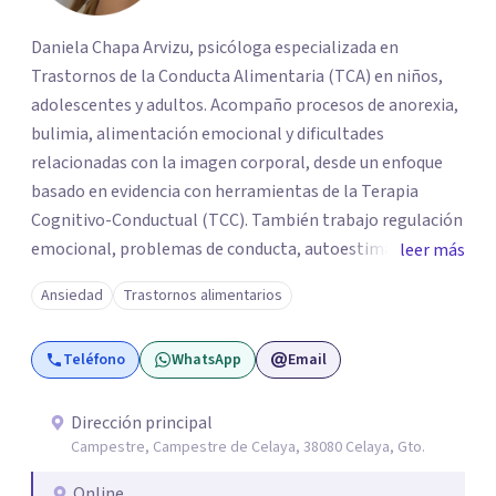
Daniela Chapa Arvizu, psicóloga especializada en
Trastornos de la Conducta Alimentaria (TCA) en niños,
adolescentes y adultos. Acompaño procesos de anorexia,
bulimia, alimentación emocional y dificultades
relacionadas con la imagen corporal, desde un enfoque
basado en evidencia con herramientas de la Terapia
Cognitivo-Conductual (TCC). También trabajo regulación
emocional, problemas de conducta, autoestima y
leer más
desarrollo de habilidades sociales y emocionales en
Ansiedad
Trastornos alimentarios
población infantil y juvenil. Me mantengo en constante
formación y actualización para brindar el
Teléfono
WhatsApp
Email
acompañamiento más efectivo a cada persona. Ofrezco
un espacio de apoyo, educación sobre salud mental y
alimentación consciente, adaptado a las necesidades de
Dirección principal
Campestre, Campestre de Celaya, 38080 Celaya, Gto.
cada paciente y su familia. Atiendo de forma online.
Puedes reservar tu primera sesión directamente desde mi
Online