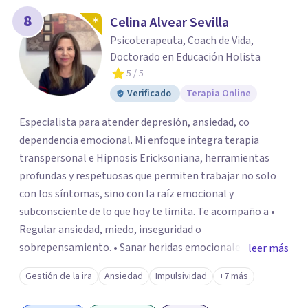
8
Celina Alvear Sevilla
Psicoterapeuta, Coach de Vida,
Doctorado en Educación Holista
5
/ 5
Verificado
Terapia Online
Especialista para atender depresión, ansiedad, co
dependencia emocional. Mi enfoque integra terapia
transpersonal e Hipnosis Ericksoniana, herramientas
profundas y respetuosas que permiten trabajar no solo
con los síntomas, sino con la raíz emocional y
subconsciente de lo que hoy te limita. Te acompaño a •
Regular ansiedad, miedo, inseguridad o
sobrepensamiento. • Sanar heridas emocionales y
leer más
fortalecer tu autoestima. . Comprender por qué repites
Gestión de la ira
Ansiedad
Impulsividad
+7 más
ciertos patrones o emociones. Puedes superar lo que te
preocupa y lograr tus objetivos más pronto de lo que