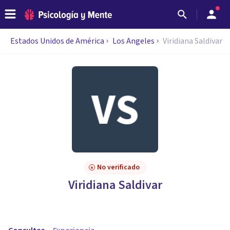
Estados Unidos de América
Los Angeles
Viridiana Saldivar
No verificado
Viridiana Saldivar