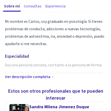
Sobre mí
Consultas
Experiencia
Mi nombre es Carlos, soy graduado en psicología. Si tienes
problemas de conducta, adicciones a nuevas tecnologías,
problemas de autoestima, ira, ansiedad o depresión, puedo
ayudarte si me necesitas.
Especialidad
Soy una persona cercana, con tacto a la persona de forma
humanista, con mucho tacto, atención y compromiso con
Ver descripción completa
el bienestar.
Estos son otros profesionales que te pueden
Aptitudes
interesar
Poseo un máster de coaching y gestión emocional, también
Sandra Milena Jimenez Duque
poseo un máster en psicología infantil