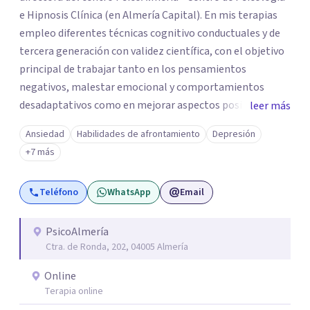
e Hipnosis Clínica (en Almería Capital). En mis terapias
empleo diferentes técnicas cognitivo conductuales y de
tercera generación con validez científica, con el objetivo
principal de trabajar tanto en los pensamientos
negativos, malestar emocional y comportamientos
desadaptativos como en mejorar aspectos positivos,
leer más
habilidades y desarrollo personal. ¡Tus objetivos son los
Ansiedad
Habilidades de afrontamiento
Depresión
míos y juntos los alcanzaremos!. Mi objetivo principal es
+7 más
que consigas el bienestar y equilibrio que buscas, siendo
consciente de que cada persona es diferente y por ello
Teléfono
WhatsApp
Email
inicialmente realizaremos una adecuada evaluación para
conseguir un tratamiento individualizado y
personalizado. Utilizo diferentes técnicas psicológicas
PsicoAlmería
Ctra. de Ronda, 202, 04005 Almería
aunque mi especialidad es la hipnosis clínica, como
técnica útil en las terapias psicológicas aumentando su
Online
eficacia, reduciendo el tiempo de tratamiento y
Terapia online
consiguiendo cambios positivos desde la primera sesión.