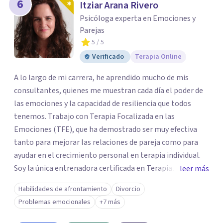
6
Itziar Arana Rivero
Psicóloga experta en Emociones y
Parejas
5
/ 5
Verificado
Terapia Online
A lo largo de mi carrera, he aprendido mucho de mis
consultantes, quienes me muestran cada día el poder de
las emociones y la capacidad de resiliencia que todos
tenemos. Trabajo con Terapia Focalizada en las
Emociones (TFE), que ha demostrado ser muy efectiva
tanto para mejorar las relaciones de pareja como para
ayudar en el crecimiento personal en terapia individual.
Soy la única entrenadora certificada en Terapia
leer más
Focalizada en las Emociones (TFE) en España, además de
Habilidades de afrontamiento
Divorcio
supervisora y terapeuta certificada. La TFE ha
Problemas emocionales
+7 más
demostrado una mejora significativa en las relaciones,
con un 70-75% de éxito y felicidad duradera. Este enfoque