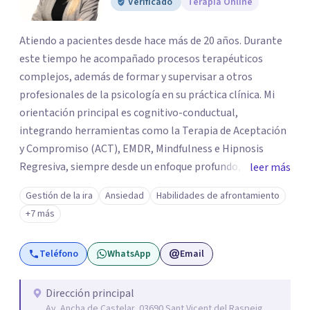
Verificado
Terapia Online
Atiendo a pacientes desde hace más de 20 años. Durante
este tiempo he acompañado procesos terapéuticos
complejos, además de formar y supervisar a otros
profesionales de la psicología en su práctica clínica. Mi
orientación principal es cognitivo-conductual,
integrando herramientas como la Terapia de Aceptación
y Compromiso (ACT), EMDR, Mindfulness e Hipnosis
Regresiva, siempre desde un enfoque profundo,
leer más
respetuoso y adaptado a cada persona. También
Gestión de la ira
Ansiedad
Habilidades de afrontamiento
acompaño procesos de crecimiento personal y terapia
+7 más
del alma orientados al trabajo emocional, la búsqueda de
sentido, el autoconocimiento y la conexión interior. Mi
Teléfono
WhatsApp
Email
objetivo es ayudar a las personas a comprenderse mejor,
encontrar paz interior y desarrollar los recursos
necesarios para vivir con mayor equilibrio y plenitud.
Dirección principal
Av. Ancha de Castelar, 03690 Sant Vicent del Raspeig,