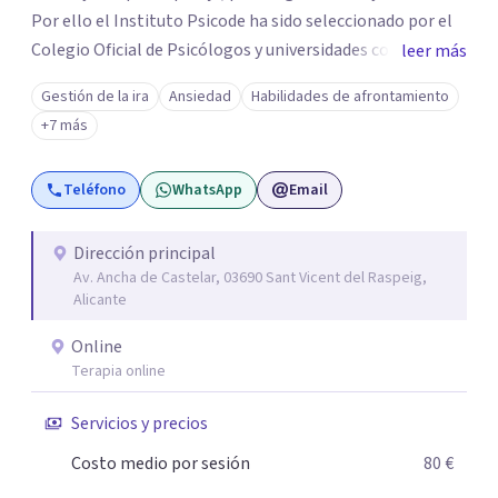
Por ello el Instituto Psicode ha sido seleccionado por el
Colegio Oficial de Psicólogos y universidades como la
leer más
UNIR, Europea y la U. Nebrija para que colabore en la
Gestión de la ira
Ansiedad
Habilidades de afrontamiento
formación de psicólogos de máster y psicólogos
+7 más
colegiados. Están en continuo crecimiento. Actualmente
tiene sede en Madrid y Alicante.
Teléfono
WhatsApp
Email
Dirección principal
Av. Ancha de Castelar, 03690 Sant Vicent del Raspeig,
Alicante
Online
Terapia online
Servicios y precios
Costo medio por sesión
80 €