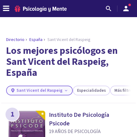
Directorio
España
Sant Vicent del Raspeig
ENCONTRAR MI TERAPEUTA
¿Necesitas ayuda para encontrar el
Los mejores psicólogos en
psicólogo adecuado?
Sant Vicent del Raspeig,
Responde a unas breves preguntas y te ofreceremos
España
los profesionales que más se ajustan a tus
necesidades.
Responder cuestionario
Sant Vicent del Raspeig
Especialidades
Más filtros
1
Instituto De Psicología
Psicode
19 AÑOS DE PSICOLOGÍA