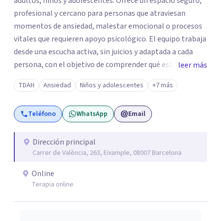
adultos, niños y adolescentes. Ofrece un espacio seguro,
profesional y cercano para personas que atraviesan
momentos de ansiedad, malestar emocional o procesos
vitales que requieren apoyo psicológico. El equipo trabaja
desde una escucha activa, sin juicios y adaptada a cada
persona, con el objetivo de comprender qué está
leer más
ocurriendo y facilitar herramientas para avanzar con
TDAH
Ansiedad
Niños y adolescentes
+7 más
mayor equilibrio y bienestar. La intervención se realiza en
un entorno confidencial y tranquilo, cuidando el ritmo y
Teléfono
WhatsApp
Email
las necesidades de cada proceso terapéutico. En Centro
Amalia atienden dificultades como la ansiedad, el duelo,
el trauma, la depresión y otros retos emocionales, así
Dirección principal
Carrer de València, 263, Eixample, 08007 Barcelona
como procesos de crecimiento personal y
acompañamiento psicológico infantil. El enfoque es
Online
respetuoso, humano y orientado a generar un espacio de
Terapia online
confianza desde el primer contacto. El centro ofrece una
primera orientación gratuita para ayudar a dar el primer
paso y valorar el tipo de acompañamiento más adecuado