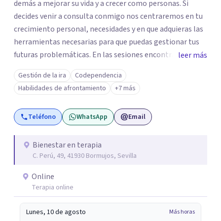
demás a mejorar su vida y a crecer como personas. Si
decides venir a consulta conmigo nos centraremos en tu
crecimiento personal, necesidades y en que adquieras las
herramientas necesarias para que puedas gestionar tus
futuras problemáticas. En las sesiones encontrarás un
leer más
lugar donde abrirte y expresarte sin juicios, donde
Gestión de la ira
Codependencia
explorar tus emociones, conocerte, solucionar tus
Habilidades de afrontamiento
+7 más
heridas y trabajar en tu crecimiento. personal
Teléfono
WhatsApp
Email
Bienestar en terapia
C. Perú, 49, 41930 Bormujos, Sevilla
Online
Terapia online
Lunes, 10 de agosto
Más horas