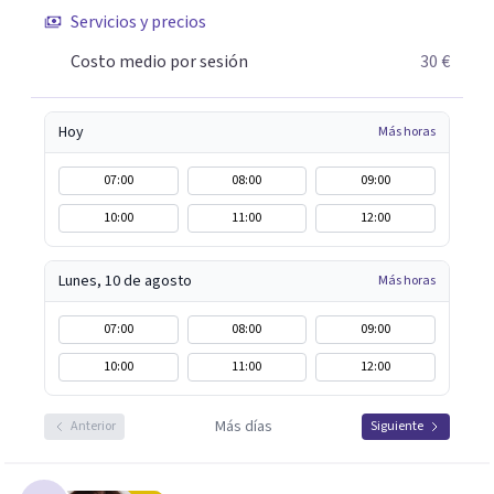
¿Tienes dudas de cómo enfocaré tu problema o situación?
Servicios y precios
Contáctame y te informaré con mucho gusto. Es el
Costo medio por sesión
30 €
momento de dar el paso a una nueva etapa en tu vida.
Hoy
Más horas
07:00
08:00
09:00
10:00
11:00
12:00
Lunes, 10 de agosto
Más horas
07:00
08:00
09:00
10:00
11:00
12:00
Más días
Anterior
Siguiente