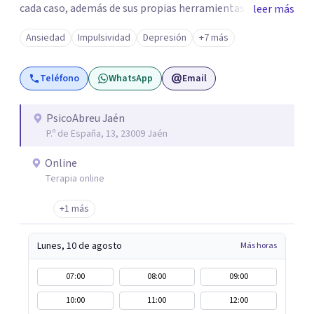
cada caso, además de sus propias herramientas y técnicas
leer más
psicológicas que le hacen un equipo de profesionales
Ansiedad
Impulsividad
Depresión
+7 más
único en su campo. Rodolfo de Porras hace énfasis en la
importancia de trabajar no solo el síntoma que trae a la
Teléfono
WhatsApp
Email
persona a consulta sino tratar la raíz del problema para
que el problema psicológico de la persona no vuelva a
repetirse en el futuro.
PsicoAbreu Jaén
P.º de España, 13, 23009 Jaén
Online
Terapia online
+1 más
Lunes, 10 de agosto
Más horas
07:00
08:00
09:00
10:00
11:00
12:00