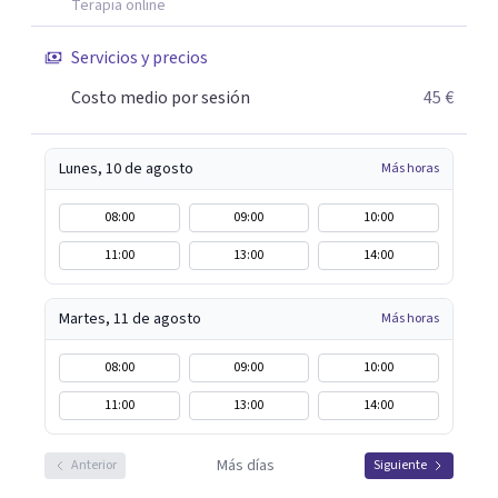
más rápida y eficaz a cada paciente. Dado que cuando uno
Terapia online
lo está pasando mal desea recuperarse cuanto antes,
Servicios y precios
siempre procuro que los tratamientos tengan la menor
duración posible, con el consiguiente ahorro de tiempo y
Costo medio por sesión
45 €
dinero que ello supone.
Lunes, 10 de agosto
Más horas
08:00
09:00
10:00
11:00
13:00
14:00
Martes, 11 de agosto
Más horas
08:00
09:00
10:00
11:00
13:00
14:00
Más días
Anterior
Siguiente