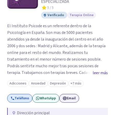
ESPECIALIZADA
5
/ 5
Verificado
Terapia Online
El Instituto Psicode es un referente dentro de la
Psicología en España. Son mas de 5000 pacientes
atendidos ya desde la inauguración del centro en el año
2006 y dos sedes : Madrid y Alicante, además de la terapia
online para el resto del mundo. Realizamos tu
tratamiento en el menor número de sesiones posible.
Podrás sentirte mucho mejor tras pocas sesiones de
terapia. Trabajamos con terapias breves. Cada sesión de
leer más
terapia te resultará de utilidad y te ayudará a conseguir
Adicciones
Ansiedad
Depresión
+7 más
tus objetivos. Entre nuestras especialidades destaca la
terapia de pareja y sexual, así como el tratamiento de
Teléfono
WhatsApp
Email
problemas emocionales, obsesiones, ansiedad , estrés,
duelos, insomnio y depresión, entre otros. Contamos
además con un servicio de hipnosis regresiva para el
Dirección principal