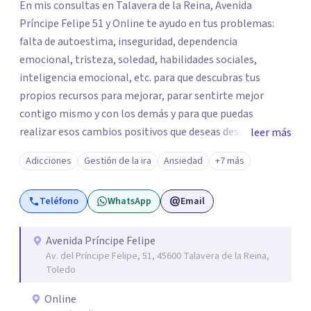
En mis consultas en Talavera de la Reina, Avenida
Príncipe Felipe 51 y Online te ayudo en tus problemas:
falta de autoestima, inseguridad, dependencia
emocional, tristeza, soledad, habilidades sociales,
inteligencia emocional, etc. para que descubras tus
propios recursos para mejorar, parar sentirte mejor
contigo mismo y con los demás y para que puedas
realizar esos cambios positivos que deseas desde hace
leer más
tiempo pero que no sabes cómo llevarlos a cabo. La
Adicciones
Gestión de la ira
Ansiedad
+7 más
primera visita informativa será al 50% y servirá para
conocernos, poder evaluar juntos tus dificultades y hablar
Teléfono
WhatsApp
Email
de un plan de ayuda. Con los datos que me ofrezcas, te
ayudaré a solventar tus dudas, a explicarte en qué
consistirá el tratamiento y te plantearé qué
Avenida Príncipe Felipe
Av. del Príncipe Felipe, 51, 45600 Talavera de la Reina,
herramientas usaremos para resolver las situaciones que
Toledo
te preocupan. Aplico una psicología integradora que
reúne los elementos que puedan ayudar de una manera
Online