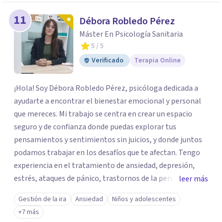
11
Débora Robledo Pérez
Máster En Psicología Sanitaria
5
/ 5
Verificado
Terapia Online
¡Hola! Soy Débora Robledo Pérez, psicóloga dedicada a
ayudarte a encontrar el bienestar emocional y personal
que mereces. Mi trabajo se centra en crear un espacio
seguro y de confianza donde puedas explorar tus
pensamientos y sentimientos sin juicios, y donde juntos
podamos trabajar en los desafíos que te afectan. Tengo
experiencia en el tratamiento de ansiedad, depresión,
estrés, ataques de pánico, trastornos de la personalidad y
leer más
el trastorno obsesivo-compulsivo (TOC). Mi enfoque
Gestión de la ira
Ansiedad
Niños y adolescentes
terapéutico se adapta a tus necesidades específicas,
+7 más
utilizando herramientas y técnicas que te ayuden a