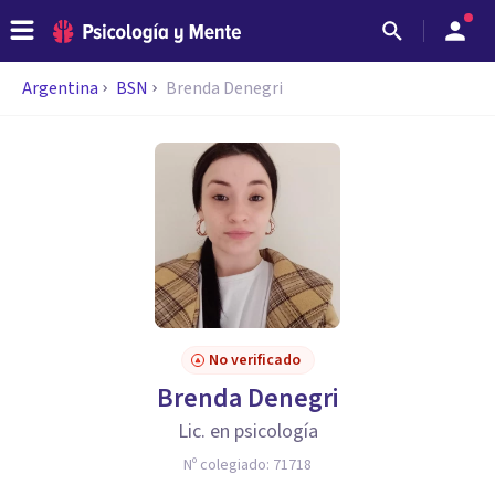
Argentina
BSN
Brenda Denegri
No verificado
Brenda Denegri
Lic. en psicología
Nº colegiado:
71718