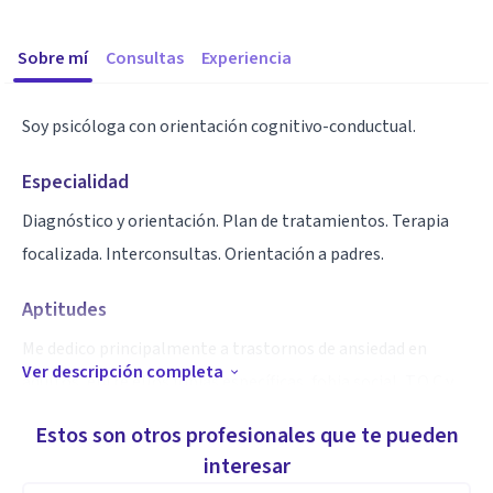
Sobre mí
Consultas
Experiencia
Soy psicóloga con orientación cognitivo-conductual.
Especialidad
Diagnóstico y orientación. Plan de tratamientos. Terapia
focalizada. Interconsultas. Orientación a padres.
Aptitudes
Me dedico principalmente a trastornos de ansiedad en
Ver descripción completa
adultos, entre ellos fobias específicas, fobia social, T.O.C y
ansiedad generalizada. También me desempeño en el
Estos son otros profesionales que te pueden
campo de la depresión, específicamente trabajando con
interesar
activación conductual y terapia cognitiva.