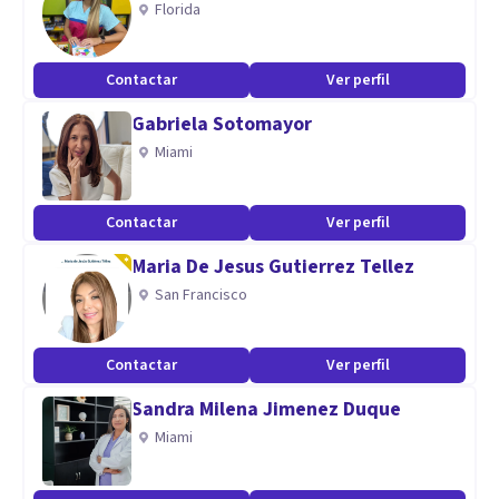
Florida
Aptitudes
Contactar
Ver perfil
Terapia Individual, de Pareja y Adolecentes, Coaching de
Gabriela Sotomayor
Vida y Laboral
Miami
Contactar
Ver perfil
Maria De Jesus Gutierrez Tellez
San Francisco
Contactar
Ver perfil
Sandra Milena Jimenez Duque
Miami