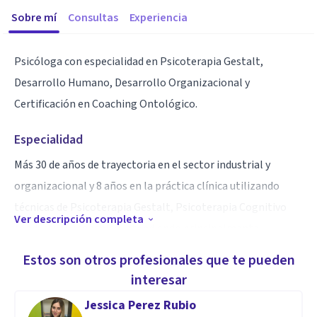
Sobre mí
Consultas
Experiencia
Psicóloga con especialidad en Psicoterapia Gestalt,
Desarrollo Humano, Desarrollo Organizacional y
Certificación en Coaching Ontológico.
Especialidad
Más 30 de años de trayectoria en el sector industrial y
organizacional y 8 años en la práctica clínica utilizando
técnicas de Psicoterapia Gestalt, Psicoterapia Cognitivo
Ver descripción completa
conductual y coaching, atendiendo principalmente
adolescentes, adultos y parejas con problemas
Estos son otros profesionales que te pueden
emocionales (ansiedad, estrés cotidiano y laboral,
interesar
obsesión, depresión), problemas conductuales, adaptativos
Jessica Perez Rubio
y de interacción.