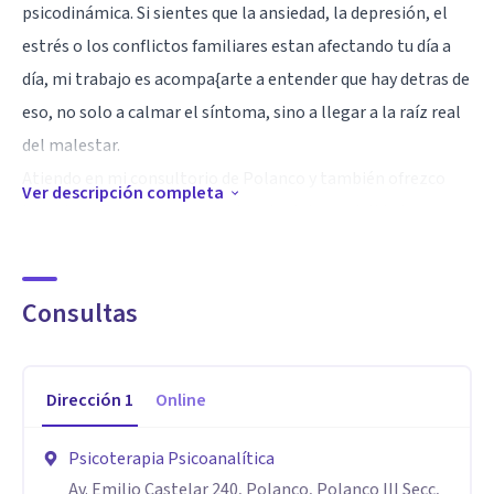
psicodinámica. Si sientes que la ansiedad, la depresión, el
estrés o los conflictos familiares estan afectando tu día a
día, mi trabajo es acompa{arte a entender que hay detras de
eso, no solo a calmar el síntoma, sino a llegar a la raíz real
del malestar.
Atiendo en mi consultorio de Polanco y también ofrezco
Ver descripción completa
terapia online, para que puedas elegir la modalidad que
mejor se adapte a tu rutina. Trabajo con adolescentes,
adultos y personas de la tercera edad, abordando temas
Consultas
como ansiedad, depresion, problemas emocionales,
autoestima, conflictos familiares, adicciones y abuso de
sustancias.
Dirección
1
Online
Mi formacion en la Sociedad de Psicoanalisis y Psicoterapia
me da las herramientas para sostener un proceso
Psicoterapia Psicoanalítica
terapeutico profundo, honesto y a tu ritmo. Creo
Av. Emilio Castelar 240, Polanco, Polanco III Secc,