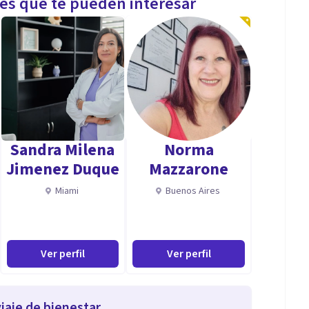
les que te pueden interesar
Sandra Milena
Norma
Jimenez Duque
Mazzarone
Miami
Buenos Aires
Ver perfil
Ver perfil
iaje de bienestar