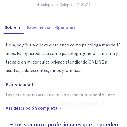
Nº colegiado:
Colegiada B-01632
Sobre mí
Experiencia
Opiniones
Hola, soy Nuria y llevo ejerciendo como psicóloga más de 15
años. Estoy acreditada como psicóloga general sanitaria y
trabajo en mi consulta privada atendiendo ONLINE a
adultos, adolescentes, niños y familias.
Especialidad
Las personas no acuden a mí en su mejor momento, pero
tampoco en el peor (cuando acudes a terapia ya has
Ver descripción completa
empezando a hacer algo para sentirte un poquito mejor). Mi
trabajo es ser tu guía para que descubras tus fortalezas y
Estos son otros profesionales que te pueden