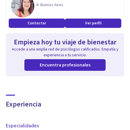
meses o años. Por este motivo, he dedicado los últimos
Buenos Aires
años a formarme en terapia breve centrada en soluciones y
terapi EMDR (para trabajar trauma simple y trauma
Contactar
Ver perfil
complejo) con los mejores, equipandome de las estrategias
necesarias para ayudar a las personas de la forma más
Empieza hoy tu viaje de bienestar
eficaz posible.
Accede a una amplia red de psicólogos calificados. Empatía y
experiencia a tu servicio.
Encuentra profesionales
Experiencia
Especialidades