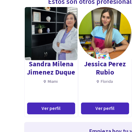
Estos son otros profesiona
Sandra Milena
Jessica Perez
Jimenez Duque
Rubio
Miami
Florida
Ver perfil
Ver perfil
Empieza hoy tu v