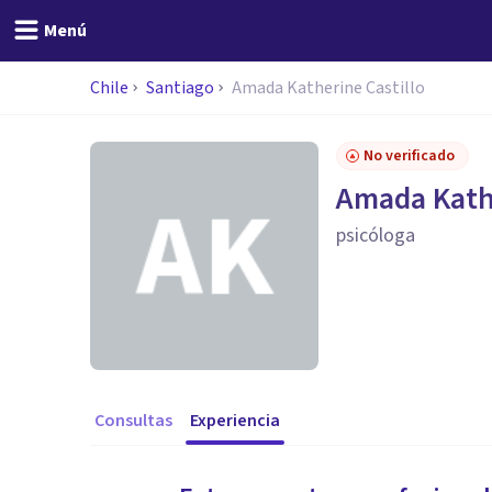
Menú
Chile
Santiago
Amada Katherine Castillo
No verificado
Amada Kathe
psicóloga
Consultas
Experiencia