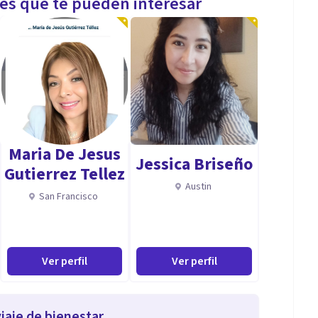
les que te pueden interesar
Maria De Jesus
Jessica Briseño
Gutierrez Tellez
Austin
San Francisco
Ver perfil
Ver perfil
iaje de bienestar