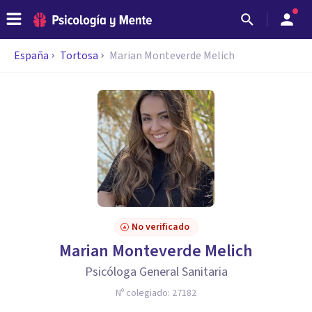
España
Tortosa
Marian Monteverde Melich
No verificado
Marian Monteverde Melich
Psicóloga General Sanitaria
Nº colegiado:
27182