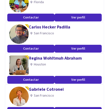
Florida
Iniciativa
Escucha activa
Contactar
Ver perfil
Capacidad analítica y resolución de problemas
Carlos Hecker Padilla
San Francisco
Contactar
Ver perfil
Regina Wohltmuh Abraham
Houston
Contactar
Ver perfil
Gabriele Cotronei
San Francisco