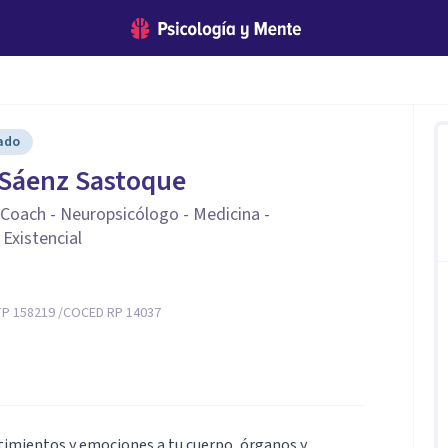
cado
 Sáenz Sastoque
- Coach - Neuropsicólogo - Medicina -
 Existencial
P 158219 /COCED RP 14037
ntimientos y emociones a tu cuerpo, órganos y