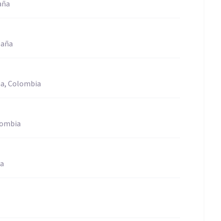
aña
paña
na, Colombia
lombia
ia