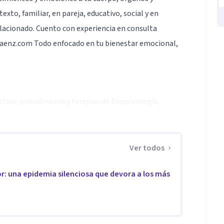
to, familiar, en pareja, educativo, social y en
elacionado. Cuento con experiencia en consulta
iosaenz.com Todo enfocado en tu bienestar emocional,
ctiva, psicodinamia y terapias de Biopsicología,
periencia en campos Clínico, Salud, Ocupacional y
Ver todos
r: una epidemia silenciosa que devora a los más
e vida, Orientación y Counseling, Neurocognición y
lidad a lo largo del ciclo vital de las personas, es
.