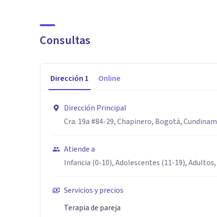
Sesiones Online y Presenciales.
Horario Presencial: Lunes a Viernes de 8 am a 8 pm, S
Consultas
mauriciosaenzsastoque.com Se acepta pago con tarjeta
Virtual $180.000 COP
Dirección
1
Online
Redes:
*Mauricio.saenzs*
Dirección Principal
*forcemonn*
Cra. 19a #84-29, Chapinero, Bogotá, Cundina
*forcemon*
Atiende a
Infancia (0-10), Adolescentes (11-19), Adultos,
Servicios y precios
Terapia de pareja