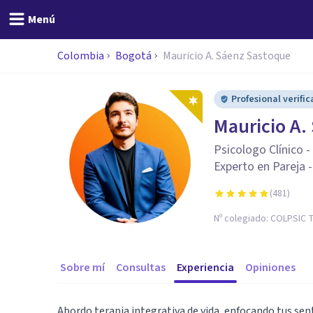
Menú
Colombia
Bogotá
Mauricio A. Sáenz Sastoque
Profesional verifi
Mauricio A.
Psicologo Clínico 
Experto en Pareja -
(
481
)
Nº colegiado:
COLPSIC T
Sobre mí
Consultas
Experiencia
Opiniones
Abordo terapia integrativa de vida, enfocando tus se