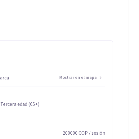
ábados de 9 am a 12 pm presencial.
 de crédito. Sesión presencial $230.000 COP y Sesión
marca
Mostrar en el mapa
 Tercera edad (65+)
200000
COP
/ sesión