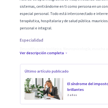
sistemas, centrándome en ti como persona en un contex
especial personal. Todo está interconectado e interr
terapéutica, hospitalaria y de salud pública. mauric
personal e integral.
Especialidad
Descodificación biológica, Neuropsicología, escucha a
Ver descripción completa
Coaching de vida y Terapia Integrativa. Con amplia ex
Bienestar.
Último artículo publicado
Aptitudes
El síndrome del imposto
Ansiedad , Depresión, Desarrollo Personal, Coaching d
brillantes
Neurodesarrollo, Pareja, Conducta Alimentaria, Persona
2 años
decir, desde niñez y adolescencia hasta adultez y vejez