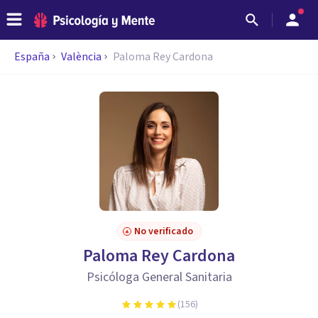
España
València
Paloma Rey Cardona
No verificado
Paloma Rey Cardona
Psicóloga General Sanitaria
(
156
)