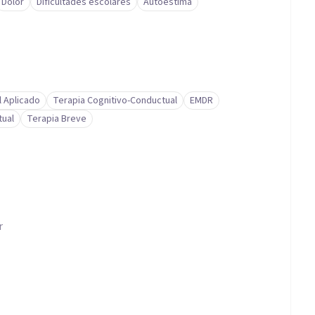
Dolor
Dificultades escolares
Autoestima
l Aplicado
Terapia Cognitivo-Conductual
EMDR
tual
Terapia Breve
r