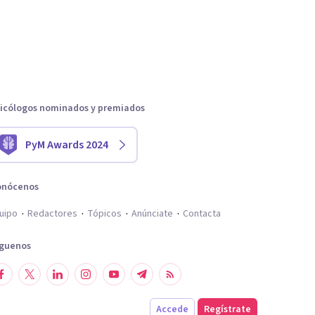
icólogos nominados y premiados
PyM Awards 2024
onócenos
uipo
Redactores
Tópicos
Anúnciate
Contacta
íguenos
Accede
Regístrate