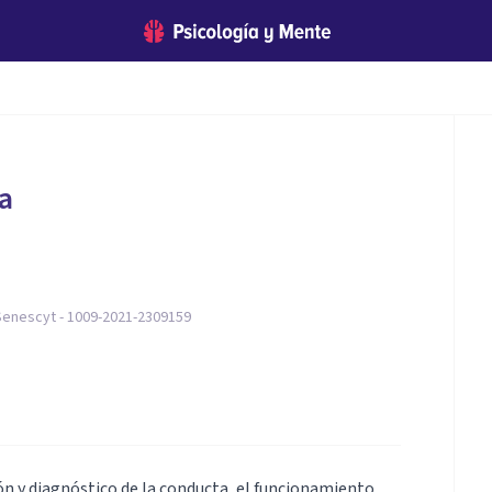
a
Senescyt - 1009-2021-2309159
ión y diagnóstico de la conducta, el funcionamiento