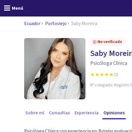
Menú
Ecuador
Portoviejo
Saby Moreira
No verificado
Saby Moreir
Psicóloga Clínica
(
2
)
Nº colegiado:
Registro 
Sobre mí
Consultas
Experiencia
Opiniones
Psicóloga Clínica con experiencia en: Brindar evaluac