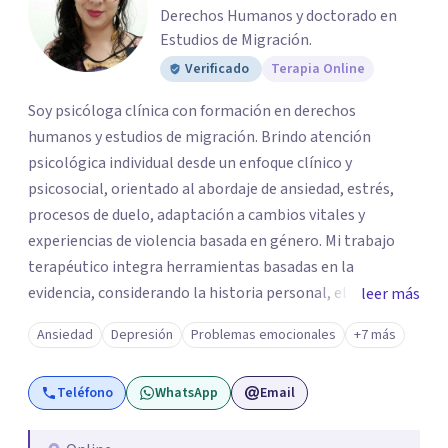
Derechos Humanos y doctorado en
Estudios de Migración.
Verificado
Terapia Online
Soy psicóloga clínica con formación en derechos
humanos y estudios de migración. Brindo atención
psicológica individual desde un enfoque clínico y
psicosocial, orientado al abordaje de ansiedad, estrés,
procesos de duelo, adaptación a cambios vitales y
experiencias de violencia basada en género. Mi trabajo
terapéutico integra herramientas basadas en la
evidencia, considerando la historia personal, el contexto
leer más
social y cultural de cada paciente. Ofrezco un espacio
Ansiedad
Depresión
Problemas emocionales
+7 más
profesional, ético y confidencial enfocado en la
comprensión emocional, el fortalecimiento de
Teléfono
WhatsApp
Email
habilidades de afrontamiento y la mejora del bienestar
psicológico.