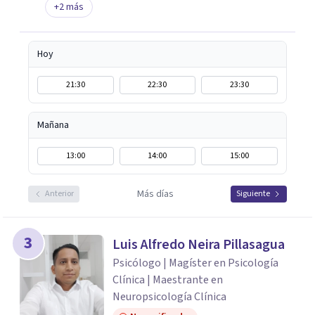
+
2
más
Hoy
21:30
22:30
23:30
Mañana
13:00
14:00
15:00
Más días
Anterior
Siguiente
3
Luis Alfredo Neira Pillasagua
Psicólogo | Magíster en Psicología
Clínica | Maestrante en
Neuropsicología Clínica