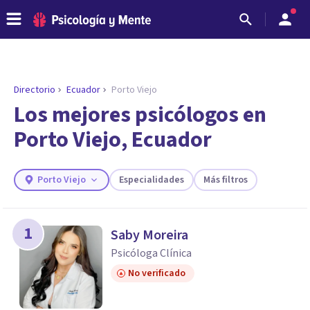
Directorio
Ecuador
Porto Viejo
ENCONTRAR MI TERAPEUTA
¿Necesitas ayuda para encontrar el
Los mejores psicólogos en
psicólogo adecuado?
Porto Viejo, Ecuador
Responde a unas breves preguntas y te ofreceremos
los profesionales que más se ajustan a tus
necesidades.
Porto Viejo
Especialidades
Más filtros
Responder cuestionario
1
Saby Moreira
Psicóloga Clínica
No verificado