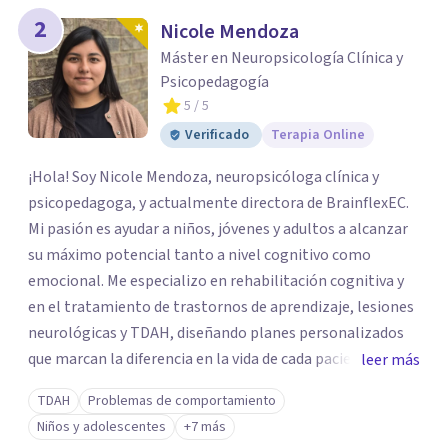
2
Nicole Mendoza
Máster en Neuropsicología Clínica y
Psicopedagogía
5
/ 5
Verificado
Terapia Online
¡Hola! Soy Nicole Mendoza, neuropsicóloga clínica y
psicopedagoga, y actualmente directora de BrainflexEC.
Mi pasión es ayudar a niños, jóvenes y adultos a alcanzar
su máximo potencial tanto a nivel cognitivo como
emocional. Me especializo en rehabilitación cognitiva y
en el tratamiento de trastornos de aprendizaje, lesiones
neurológicas y TDAH, diseñando planes personalizados
que marcan la diferencia en la vida de cada paciente. Sé lo
leer más
desafiantes que pueden ser estos procesos, pero mi
TDAH
Problemas de comportamiento
objetivo es acompañarte con las herramientas adecuadas
Niños y adolescentes
+7 más
para mejorar tu calidad de vida.