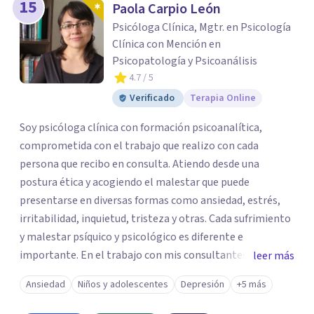
15
Paola Carpio León
Psicóloga Clínica, Mgtr. en Psicología
Clínica con Mención en
Psicopatología y Psicoanálisis
4.7
/ 5
Verificado
Terapia Online
Soy psicóloga clínica con formación psicoanalítica,
comprometida con el trabajo que realizo con cada
persona que recibo en consulta. Atiendo desde una
postura ética y acogiendo el malestar que puede
presentarse en diversas formas como ansiedad, estrés,
irritabilidad, inquietud, tristeza y otras. Cada sufrimiento
y malestar psíquico y psicológico es diferente e
importante. En el trabajo con mis consultantes apunto a
leer más
trabajar a través de la palabra para dar paso a lo nuevo.
Ansiedad
Niños y adolescentes
Depresión
+5 más
En Superar me desempeño en el área de psicoterapia
emocional en la atención a niños/as, adolescentes y