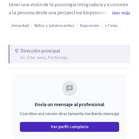
tener una visión de la psicología integradora y a concebir
a la persona desde una perspectiva biopsicosocial y
leer más
global. Brindo ayuda psicológica especializada a niños,
Ansiedad
Niños y adolescentes
Depresión
+7 más
adolescentes, adultos y familias con el objetivo de
mejorar o acompañar sus dificultades fomentando una
mejor comprensión de sí mismas y un mayor bienestar en
Dirección principal
el desarrollo de sus vidas.
Av. 5 De Junio, Portoviejo
Envía un mensaje al profesional
Coordina una sesión directamente mediante mensaje
Ver perfil completo