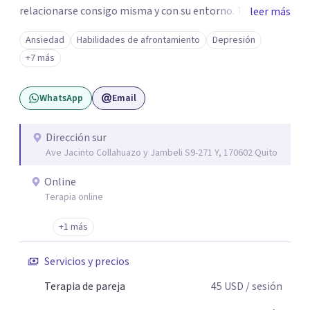
relacionarse consigo misma y con su entorno. Trabajo
leer más
desde terapias conductuales contextuales y enfoques
Ansiedad
Habilidades de afrontamiento
Depresión
basados en evidencia, adaptando el proceso a las
+7 más
necesidades particulares de cada paciente.
WhatsApp
Email
Dirección sur
Ave Jacinto Collahuazo y Jambeli S9-271 Y, 170602 Quito
Online
Terapia online
+1 más
Servicios y precios
Terapia de pareja
45
USD
/ sesión