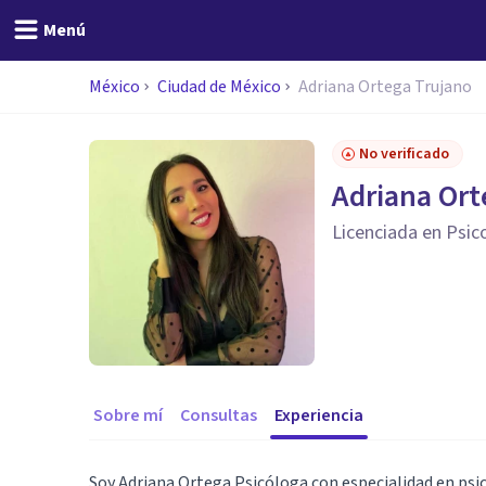
Menú
México
Ciudad de México
Adriana Ortega Trujano
No verificado
Adriana Ort
Licenciada en Psic
Sobre mí
Consultas
Experiencia
Soy Adriana Ortega Psicóloga con especialidad en psic