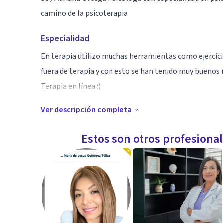
camino de la psicoterapia
Especialidad
En terapia utilizo muchas herramientas como ejercicio
fuera de terapia y con esto se han tenido muy buenos 
Terapia en línea :)
Ver descripción completa
Aptitudes
Cuento con una especialidad en Psicología clínica, má
Estos son otros profesiona