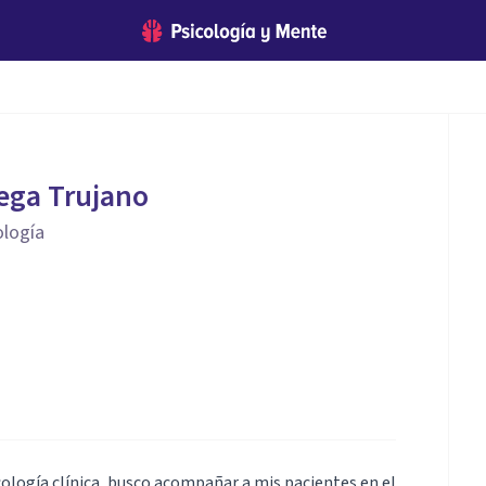
ega Trujano
ología
ología clínica, busco acompañar a mis pacientes en el