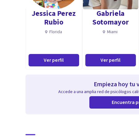
Jessica Perez
Gabriela
Rubio
Sotomayor
Florida
Miami
Ver perfil
Ver perfil
Empieza hoy tu v
Accede a una amplia red de psicólogos calif
Encuentra p