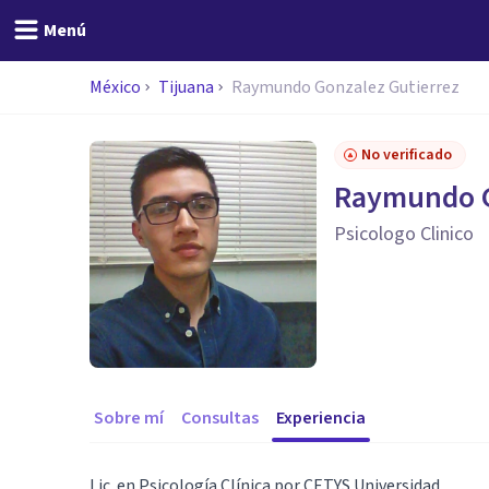
Menú
México
Tijuana
Raymundo Gonzalez Gutierrez
No verificado
Raymundo G
Psicologo Clinico
Sobre mí
Consultas
Experiencia
Lic. en Psicología Clínica por CETYS Universidad