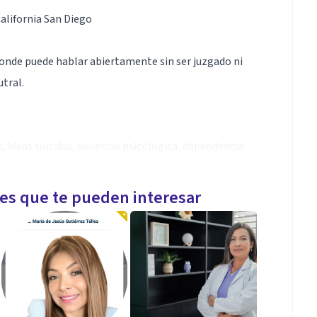
California San Diego
onde puede hablar abiertamente sin ser juzgado ni
utral.
 ideas suicidas, violencia psicológica, dependencia
les que te pueden interesar
atsapp