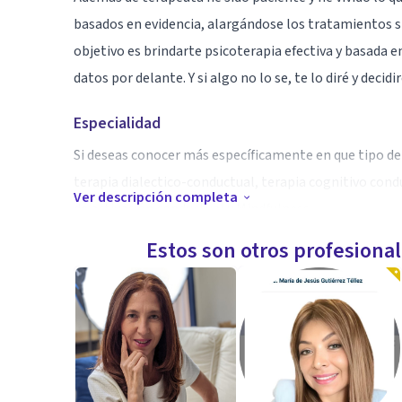
basados en evidencia, alargándose los tratamientos si
objetivo es brindarte psicoterapia efectiva y basada en
datos por delante. Y si algo no lo se, te lo diré y de
Especialidad
Si deseas conocer más específicamente en que tipo de 
terapia dialectico-conductual, terapia cognitivo con
Ver descripción completa
de activación conductual y Mindfulness
Estos son otros profesiona
Aptitudes
Soy terapeuta conductual especializado en ansiedad, 
doy utiliza diversas herramientas, con un gran énfasis
continuo análisis que nos permitirá desenmarañar los 
No solo hablaremos (¡aunque claro que charlaremos m
ejercicios estructurados. Es una terapia activa dond