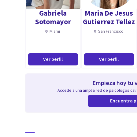
la escucha, sin juicios de valor, pero direccionados a la
Gabriela
Maria De Jesus
Sotomayor
Gutierrez Tellez
Miami
San Francisco
Ver perfil
Ver perfil
Empieza hoy tu v
Accede a una amplia red de psicólogos calif
Encuentra p