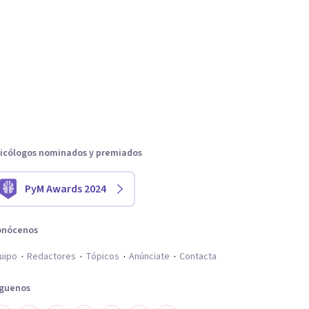
icólogos nominados y premiados
PyM Awards 2024
onócenos
uipo
Redactores
Tópicos
Anúnciate
Contacta
íguenos