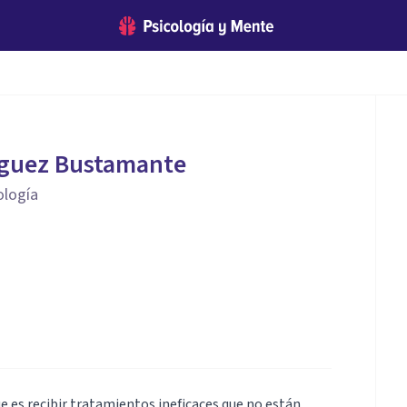
iguez Bustamante
ología
e es recibir tratamientos ineficaces que no están