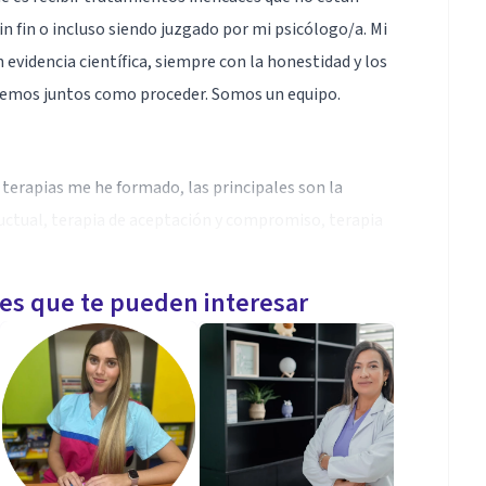
n fin o incluso siendo juzgado por mi psicólogo/a. Mi
 evidencia científica, siempre con la honestidad y los
cidiremos juntos como proceder. Somos un equipo.
terapias me he formado, las principales son la
ductual, terapia de aceptación y compromiso, terapia
les que te pueden interesar
depresión y problemas de impulsividad. La terapia que
 en el entrenamiento activo de habilidades y un
problemas y llegar a soluciones para tu bienestar.
ucho!), sino que también practicaremos técnicas y
e trabajaremos como equipo, siempre bajo la empatía y