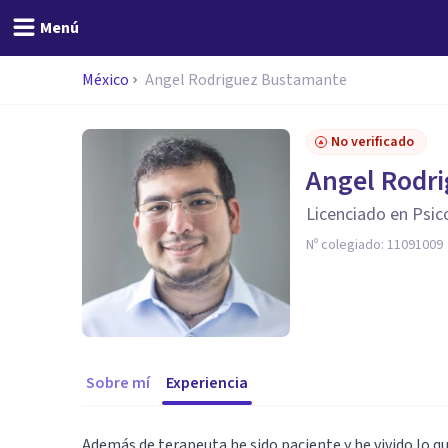
Menú
México
Angel Rodriguez Bustamante
No verificado
Angel Rodr
Licenciado en Psic
Nº colegiado:
11091009
Sobre mí
Experiencia
Además de terapeuta he sido paciente y he vivido lo qu