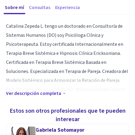
Sobre mí
Consultas
Experiencia
Catalina Zepeda L. tengo un doctorado en Consultoría de
Sistemas Humanos (DO) soy Psicóloga Clínica y
Psicoterapeuta. Estoy certificada Internacionalmente en
Terapia Breve Sistémica e Hipnosis Clínica Ericksoniana.
Certificada en Terapia Breve Sistémica Basada en
Soluciones. Especializada en Terapia de Pareja. Creadora del
Modelo Sistémico para Armonizar la Relación de Pareja.
Certificada en Psicología Infantil, Neuropsicología Infantil
Ver descripción completa
y Neurofeedback. Tengo entrenamiento Internacional en
Depresión e Hipnosis. Tengo más de 12 años trabajando con
Estos son otros profesionales que te pueden
niños, adolescentes, adultos, y familias. En sesión aplico de
interesar
forma integrada diversas terapias eficaces.
Gabriela Sotomayor