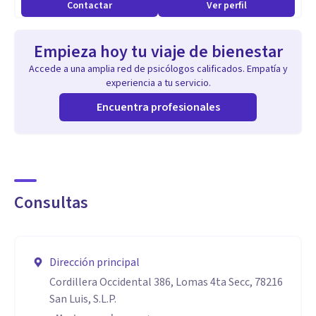
Contactar
Ver perfil
En sesión aplica de manera integrada diversas terapias
eficaces.
Empieza hoy tu viaje de bienestar
Ofrece su intervención de manera presencial y en línea.
Accede a una amplia red de psicólogos calificados. Empatía y
experiencia a tu servicio.
Aptitudes
Encuentra profesionales
Especializada en terapia de pareja. Creadora del Modelo
Sistémico para Armonizar la Relación de Pareja.
Experta en intervención con niños, adolescentes, adultos, y
familia.
Consultas
Dirección principal
Cordillera Occidental 386, Lomas 4ta Secc, 78216
San Luis, S.L.P.