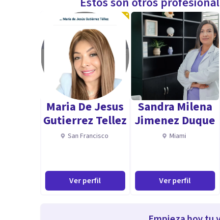
Estos son otros profesiona
Maria De Jesus
Sandra Milena
Gutierrez Tellez
Jimenez Duque
San Francisco
Miami
Ver perfil
Ver perfil
Empieza hoy tu v