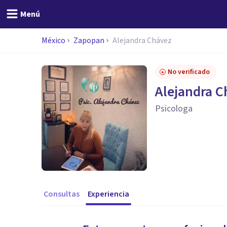
Menú
México
Zapopan
Alejandra Chávez
No verificado
Alejandra C
Psicologa
Consultas
Experiencia