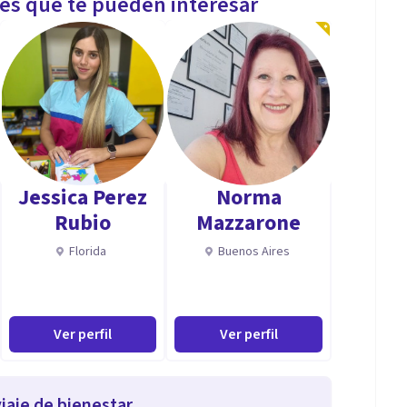
les que te pueden interesar
Jessica Perez
Norma
Rubio
Mazzarone
Florida
Buenos Aires
Ver perfil
Ver perfil
iaje de bienestar