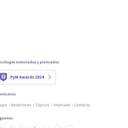
icólogos nominados y premiados
PyM Awards 2024
onócenos
uipo
Redactores
Tópicos
Anúnciate
Contacta
íguenos