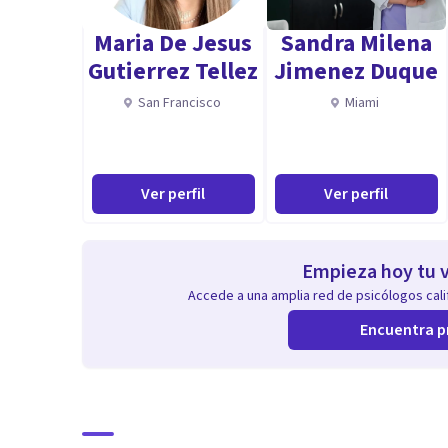
también, el titulo de Coaching Ontológico Profesiona
Maria De Jesus
Sandra Milena
Gutierrez Tellez
Jimenez Duque
San Francisco
Miami
Ver perfil
Ver perfil
Empieza hoy tu v
Accede a una amplia red de psicólogos calif
Encuentra p