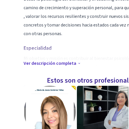
camino de crecimiento y superación personal, para que 
, valorar los recursos resilientes y construir nuevos s
concretos y tomar decisiones hacia estados cada vez
con otras personas.
Especialidad
Mi objetivo y misión es contribuir al bienestar psicoló
Ver descripción completa
vida, brindando recursos para resignificar el desarroll
personas nos encontramos en un proceso de cambio co
Estos son otros profesiona
afectando diferentes aspectos de nuestra vida. Por lo 
autoconocimiento y gestión de creencias limitantes 
y la toma de decisiones que generen bienestar.
Aptitudes
Tengo la Lic en Psicología con orientación cognitiva-