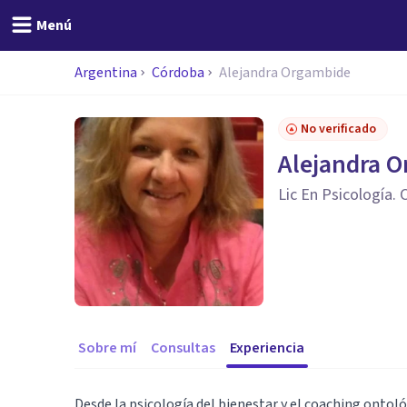
Menú
Argentina
Córdoba
Alejandra Orgambide
No verificado
Alejandra 
Lic En Psicología.
Sobre mí
Consultas
Experiencia
Desde la psicología del bienestar y el coaching onto