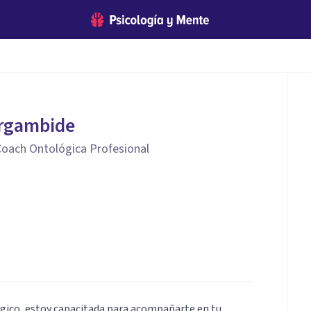
Orgambide
 Coach Ontológica Profesional
lógico, estoy capacitada para acompañarte en tu