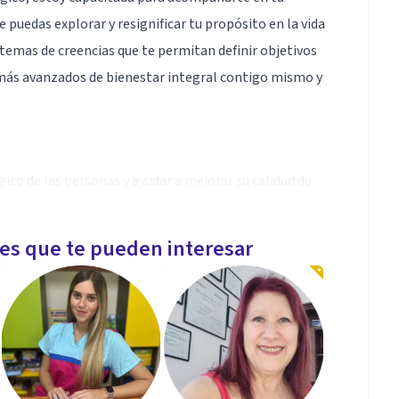
puedas explorar y resignificar tu propósito en la vida
istemas de creencias que te permitan definir objetivos
 más avanzados de bienestar integral contigo mismo y
gico de las personas y ayudar a mejorar su calidad de
o personal y profesional. Hoy en día todas las
ntinuo que no siempre es fácil aceptar o generar,
les que te pueden interesar
tanto, mis intervenciones se dirigen hacia el
y paradigmas rígidos que permitan la transformación
sistémica y aportes de la Psicología Positiva. Tengo