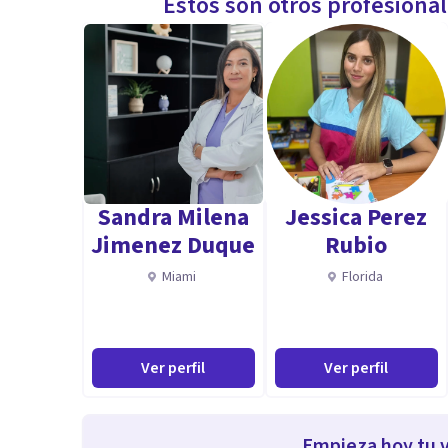
Estos son otros profesiona
Sandra Milena
Jessica Perez
Jimenez Duque
Rubio
Miami
Florida
Ver perfil
Ver perfil
Empieza hoy tu v