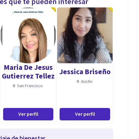
les que te pueden interesar
Maria De Jesus
Jessica Briseño
Gutierrez Tellez
Austin
San Francisco
Ver perfil
Ver perfil
iaje de bienestar