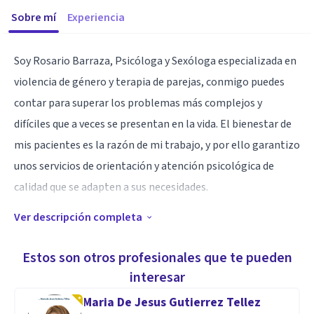
Sobre mí
Experiencia
Soy Rosario Barraza, Psicóloga y Sexóloga especializada en
violencia de género y terapia de parejas, conmigo puedes
contar para superar los problemas más complejos y
difíciles que a veces se presentan en la vida. El bienestar de
mis pacientes es la razón de mi trabajo, y por ello garantizo
unos servicios de orientación y atención psicológica de
calidad que se adapten a sus necesidades.
Ver descripción completa
Desde el año 2020 me encuentro dedicada completamente
a mi consulta privada, donde realizo atención psicológica a
Estos son otros profesionales que te pueden
adultos, familias y parejas. El bienestar de mis pacientes es
interesar
mi máxima prioridad e invierto el esfuerzo necesario para
Maria De Jesus Gutierrez Tellez
ayudarlos a superar todos sus obstáculos. Contáctame para