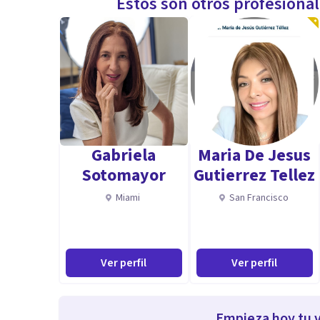
Estos son otros profesiona
Gabriela
Maria De Jesus
Sotomayor
Gutierrez Tellez
Miami
San Francisco
Ver perfil
Ver perfil
Empieza hoy tu v