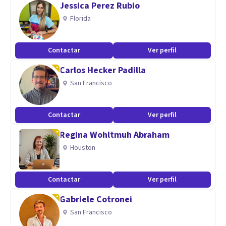
Jessica Perez Rubio
cargo de psicóloga de F.E.J.A.R. (Federación Española de
Florida
Jugadores de Azar Rehabilitados).
Otras de mis especialidades son la neuropsicología y el
Contactar
Ver perfil
ámbito forense.
Carlos Hecker Padilla
San Francisco
Contactar
Ver perfil
Regina Wohltmuh Abraham
Houston
Contactar
Ver perfil
Gabriele Cotronei
San Francisco