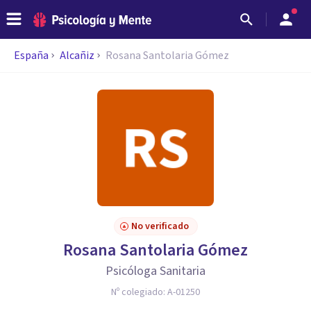
España
Alcañiz
Rosana Santolaria Gómez
No verificado
Rosana Santolaria Gómez
Psicóloga Sanitaria
Nº colegiado:
A-01250