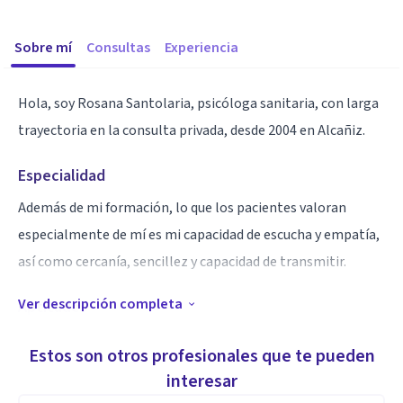
Sobre mí
Consultas
Experiencia
Hola, soy Rosana Santolaria, psicóloga sanitaria, con larga
trayectoria en la consulta privada, desde 2004 en Alcañiz.
Especialidad
Además de mi formación, lo que los pacientes valoran
especialmente de mí es mi capacidad de escucha y empatía,
así como cercanía, sencillez y capacidad de transmitir.
Ver descripción completa
Aptitudes
Estoy especializada en el ámbito de las adicciones, tanto a
Estos son otros profesionales que te pueden
sustancias como conductuales, y en especial en ludopatía,
interesar
ya que compagino mi labor en la consulta privada con el