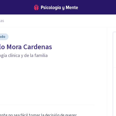
nas
cado
lo Mora Cardenas
ía clínica y de la familia
te no sea fácil tomar la decisión de querer