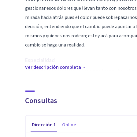
gestionar esos dolores que llevan tanto con nosotros,
mirada hacia atrás pues el dolor puede sobrepasarn
decisión, entendiendo que el cambio puede apuntar a 
mismos y quienes nos rodean; estoy acá para acompañ
cambio se haga una realidad.
Especialidad
Ver descripción completa
He tenido la oportunidad de acompañar muchas histor
perdida o rupturas de vínculos, problemas de alimentac
situaciones de violencia, codependencia, y desde el co
han logrado cambios significativos e importantes en 
Consultas
Aptitudes
Dirección
1
Online
Las habilidades como la escucha, la empatía y el cuid
presentes en nuestro proceso.