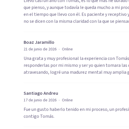
Llevo casi un año con Tomás, es lo que más he durado 
que pienso, y aunque todavía le queda mucho a mi pr
en el tiempo que llevo con él. Es paciente y receptiv
no se dicen con la misma claridad con la que se pien
Boaz Jaramillo
·
21 de junio de 2026
Online
Una grata y muy profesional la experiencia con Tomás
responderlas por mi mismo y ser yo quien tomara las d
atravesando, logré una madurez mental muy amplia gr
Santiago Andreu
·
17 de junio de 2026
Online
Fue un gusto haberlo tenido en mi proceso, un profes
contigo Tomás.