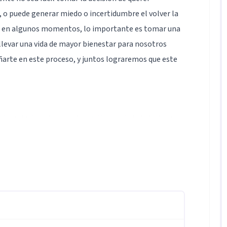
 o puede generar miedo o incertidumbre el volver la
os en algunos momentos, lo importante es tomar una
llevar una vida de mayor bienestar para nosotros
arte en este proceso, y juntos lograremos que este
ias relacionadas con depresión, ansiedad, duelos por
ión, perdida de sentido de vida o ideación suicida,
mpromiso ético y experticia teórica y profesional se
estas historias
ado son la base de mi estilo como terapeuta y estarán