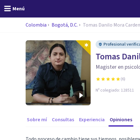
Menú
Colombia
Bogotá, D.C.
Tomas Danilo Mora Carde
Profesional verifi
Tomas Dani
Magister en psicolog
(
6
)
Nº colegiado:
128511
Sobre mí
Consultas
Experiencia
Opiniones
Todo proceso de cambio tiene sus tiempos, posiblemen