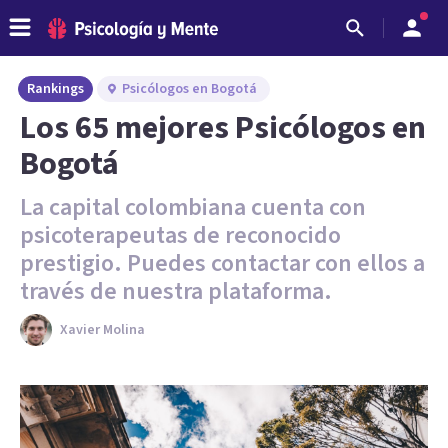
Rankings
Psicólogos en Bogotá
Los 65 mejores Psicólogos en
Bogotá
La capital colombiana cuenta con
psicoterapeutas de reconocido
prestigio. Puedes contactar con ellos a
través de nuestra plataforma.
Xavier Molina