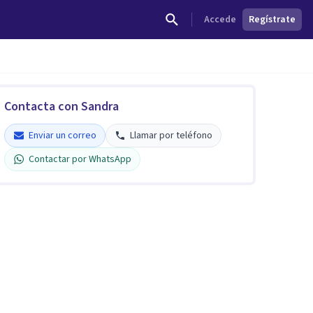
Accede
Regístrate
Contacta con Sandra
Enviar un correo
Llamar por teléfono
Contactar por WhatsApp
Sandra Latasa Espelosín
Verificado
Enviar un correo
Llamar por teléfono
Contactar por WhatsApp