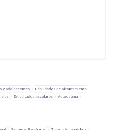
s y adolescentes
Habilidades de afrontamiento
nales
Dificultades escolares
Autoestima
onal
Sistemas Familiares
Terapia Humanística