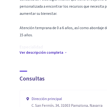
personalizada a encontrar los recursos que necesita p
aumentar su bienestar.
Atención temprana de 0 a 6 años, así como abordaje de
15 años.
Especialidad
Ver descripción completa
Psicóloga sanitaria experta en psicoterapia integra
la psicología infantil y psicoterapia de niños/as. Con 
Aptitudes
Consultas
Valoración, orientación e intervención adaptada sobre:
excesivas, ansiedad, sintomatología depresiva, bullyin
expresión emocional, de relación, de apego, de agresi
Dirección principal
la autonomía, con las normas, en la comunicación, de
C. San Fermín, 34, 31003 Pamplona, Navarra