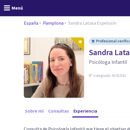
Menú
España
Pamplona
Sandra Latasa Espelosín
Profesional verifi
Sandra Lata
Psicóloga Infantil
Nº colegiado:
N-01542
Sobre mí
Consultas
Experiencia
Consulta de Psicología Infantil que tiene el objetivo d