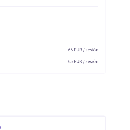
somatización, situación de duelo, trauma, adopción…
65
EUR
/ sesión
65
EUR
/ sesión
n