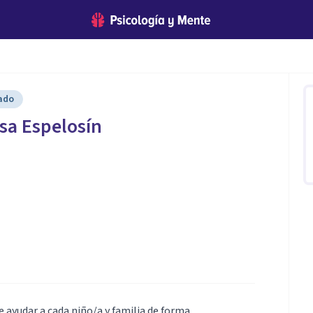
cado
sa Espelosín
e ayudar a cada niño/a y familia de forma