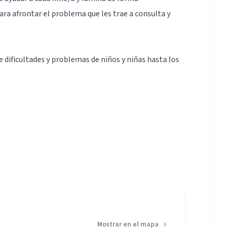
ara afrontar el problema que les trae a consulta y
 dificultades y problemas de niños y niñas hasta los
dora. Formación continua, especialmente enfocada en
experiencia en variedad de dificultades y problemas.
 hiperactividad, déficit de atención, rabietas
g, celos, miedos, obsesiones, dificultades de
vidad, de autoestima, en la adaptación a cambios, en
sbordamiento emocional, dificultades de aprendizaje,
Mostrar en el mapa