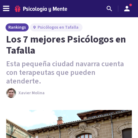
Rankings
Psicólogos en Tafalla
Los 7 mejores Psicólogos en
Tafalla
Esta pequeña ciudad navarra cuenta
con terapeutas que pueden
atenderte.
Xavier Molina