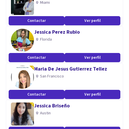
Miami
Aptitudes
Me especializo en adicciones, terapia para adultos y parejas.
Contactar
Ver perfil
Tengo experiencia trabajando con ansiedad y ataques de
Jessica Perez Rubio
pánico, autoestima, Depresión.
Florida
Contactar
Ver perfil
Maria De Jesus Gutierrez Tellez
San Francisco
Contactar
Ver perfil
Jessica Briseño
Austin