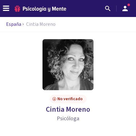
España
Cintia Moreno
No verificado
Cintia Moreno
Psicóloga