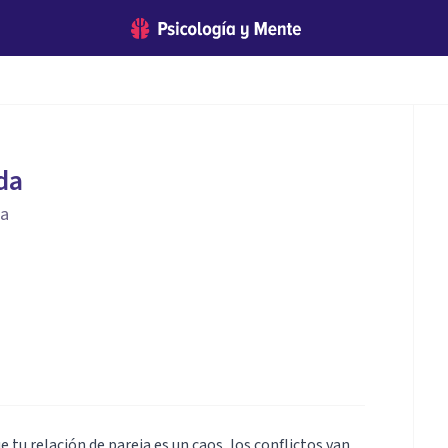
da
ia
 tu relación de pareja es un caos, los conflictos van