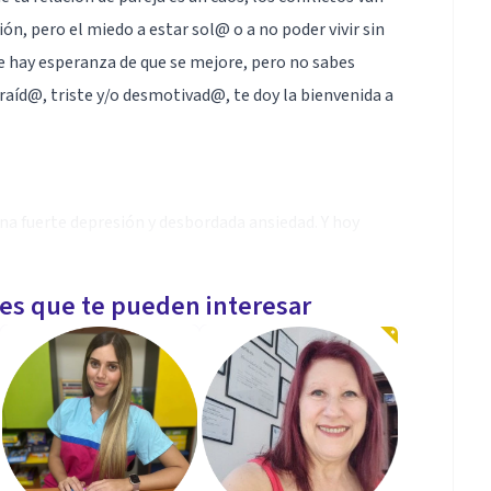
n, pero el miedo a estar sol@ o a no poder vivir sin
ue hay esperanza de que se mejore, pero no sabes
raíd@, triste y/o desmotivad@, te doy la bienvenida a
a fuerte depresión y desbordada ansiedad. Y hoy
les que te pueden interesar
(no llamadas), para mejorar la oportunidad de
individual y atención de pareja.
 en el mensaje. Excelente elección, sabes que tu vida