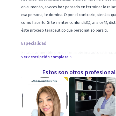
en aumento, a veces haz pensado en terminar la relació
esa persona, te domina. O por el contrario, sientes q
como hacerlo. Si te sientes confundid@, ansios@, dist
éste proceso terapéutico que personalizo para ti.
Especialidad
Estaba vulnerable porque tenía pésima autoestima, un
Ver descripción completa
estoy en pie, segura de mí y en paz conmigo.
Te enseño el camino siempre y cuando inviertas en ti.
Estos son otros profesiona
Si vas a dar este paso, puedes escribirme al whatsapp
atención. Allí te informo sobre tarifas, para atención 
En caso de que quieras barras de acces, déjamelo saber
empezará a cambiar con pasos de gigante...