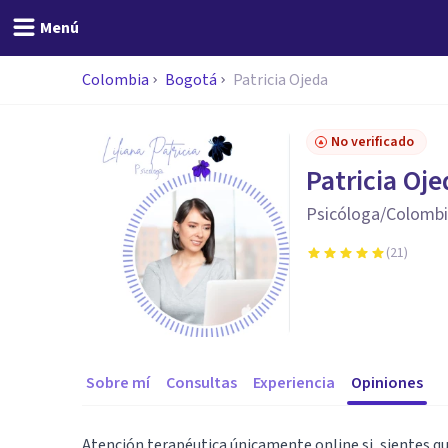
Menú
Colombia
Bogotá
Patricia Ojeda
No verificado
Patricia Oje
Psicóloga/Colomb
(
21
)
Sobre mí
Consultas
Experiencia
Opiniones
Atención terapéutica únicamente online si, sientes que