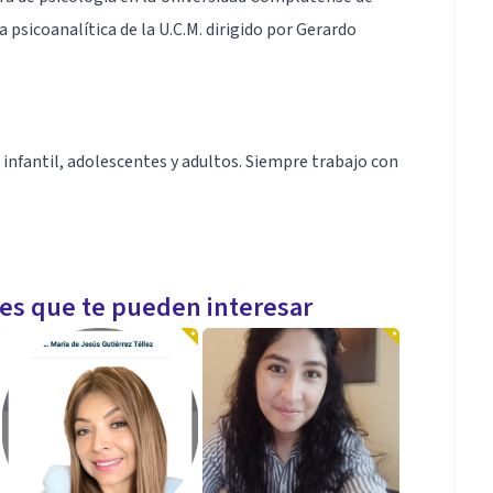
psicoanalítica de la U.C.M. dirigido por Gerardo
 infantil, adolescentes y adultos. Siempre trabajo con
les que te pueden interesar
 padres, encontrarás a un profesional con mucho
o forense que necesitas.
vicios más demandados Todos los servicios que se
anera online, excepto la realización de informes.