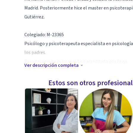
Madrid. Posteriormente hice el master en psicoterapia 
Gutiérrez.
Colegiado: M-23365
Psicólogo y psicoterapeuta especialista en psicología
los padres.
Psicoterapeuta psicoanalítico acreditado por Feap.
Ver descripción completa
Especialidad
Estos son otros profesiona
En las sesiones de psicoterapia y en la asesoría para
interés por escuchar-te.
Consigue ya el informe psicológico, psicopedagógico 
La psicoterapia y la asesoría para padres son los ser
ofrecen de manera presencial también se ofrecen de m