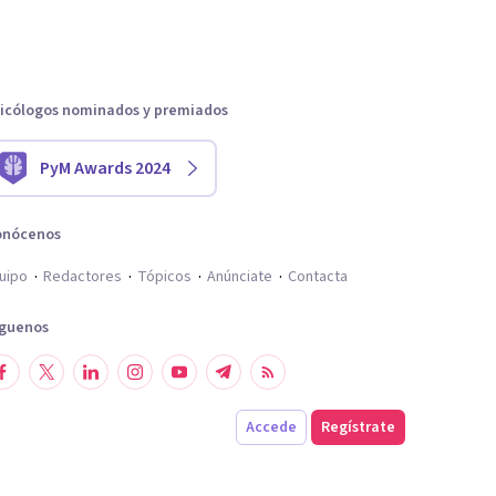
icólogos nominados y premiados
PyM Awards 2024
onócenos
uipo
Redactores
Tópicos
Anúnciate
Contacta
íguenos
Accede
Regístrate