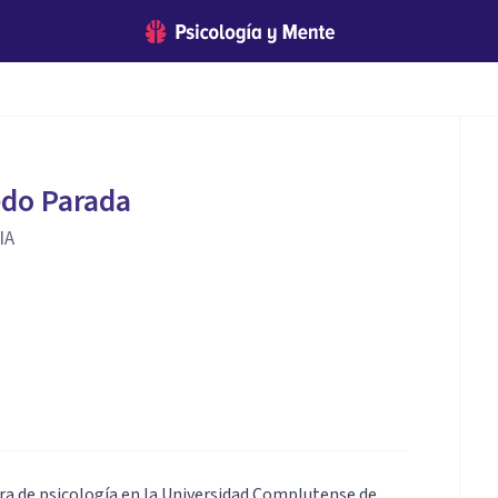
edo Parada
IA
ura de psicología en la Universidad Complutense de