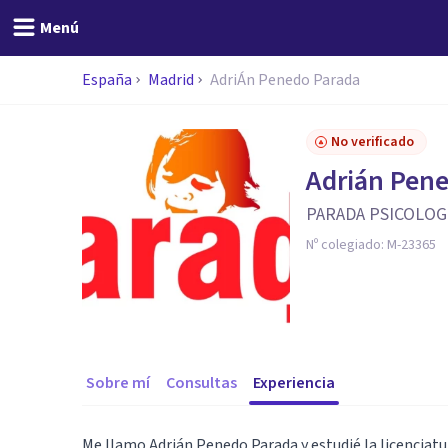
Menú
España
Madrid
AdriÁn Penedo Parada
No verificado
Adrián Pen
PARADA PSICOLOG
Nº colegiado:
M-23365
Sobre mí
Consultas
Experiencia
Me llamo Adrián Penedo Parada y estudié la licenciat