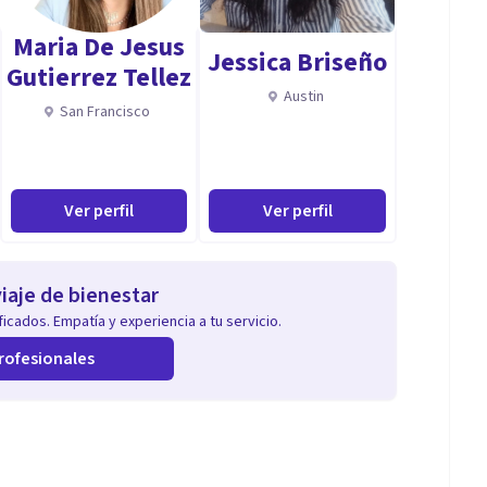
Maria De Jesus
las decisiones que consideres oportunas.
Jessica Briseño
Gutierrez Tellez
Austin
San Francisco
inconscientes que sostenían los síntomas, desciende
 afrontar futuras situaciones estresantes de manera
Ver perfil
Ver perfil
ntomas y la angustia, al no tener sostén ni sustento,
iaje de bienestar
icados. Empatía y experiencia a tu servicio.
rofesionales