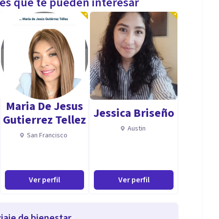
les que te pueden interesar
Maria De Jesus
Jessica Briseño
Gutierrez Tellez
Austin
San Francisco
Ver perfil
Ver perfil
iaje de bienestar