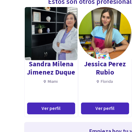
Estos son otros profesiona
Sandra Milena
Jessica Perez
Jimenez Duque
Rubio
Miami
Florida
Ver perfil
Ver perfil
Empieza hoy tu v