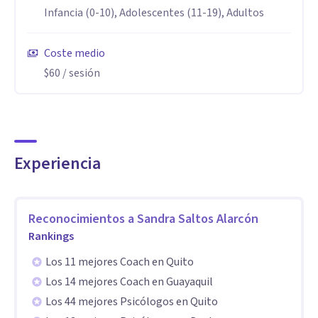
trastornos de alimentación, neurosis, estrés laboral,
Infancia (0-10), Adolescentes (11-19), Adultos
ansiedad, trastornos obsesivos compulsivos. Tratamiento
de traumas psicológicos y de stress postraumático con
Coste medio
método EMDR, psicodrama y terapias humanistas.
$60
/ sesión
Terapia EMDR, una de las más utilizadas por su evidencia
científica a la hora de tratar casos de trauma.
Experiencia
Reconocimientos a
Sandra Saltos Alarcón
Rankings
Los 11 mejores Coach en Quito
Los 14 mejores Coach en Guayaquil
Los 44 mejores Psicólogos en Quito