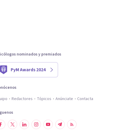
icólogos nominados y premiados
PyM Awards 2024
onócenos
uipo
Redactores
Tópicos
Anúnciate
Contacta
íguenos