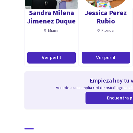
Sandra Milena
Jessica Perez
Jimenez Duque
Rubio
Miami
Florida
Ver perfil
Ver perfil
Empieza hoy tu v
Accede a una amplia red de psicólogos calif
Encuentra p