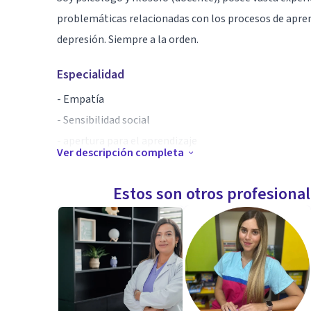
problemáticas relacionadas con los procesos de apre
depresión. Siempre a la orden.
Especialidad
- Empatía
- Sensibilidad social
- apertura para el aprendizaje
Ver descripción completa
Aptitudes
Estos son otros profesiona
- Psicología cognitivo-conductual
- intervención en adolescentes y niños