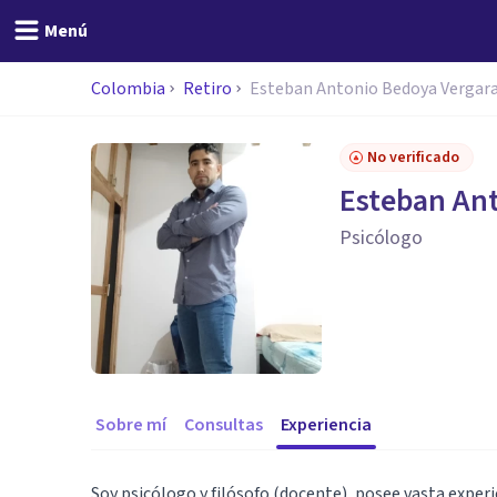
Menú
Colombia
Retiro
Esteban Antonio Bedoya Vergar
No verificado
Esteban An
Psicólogo
Sobre mí
Consultas
Experiencia
Soy psicólogo y filósofo (docente), posee vasta exper