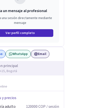
a un mensaje al profesional
a una sesión directamente mediante
mensaje
Ver perfil completo
no
WhatsApp
Email
ón principal
20-15, Bogotá
nline
s y precios
gía adulto
120000
COP
/ sesión