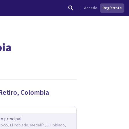
Accede
Regístrate
bia
dades.
Retiro
,
Colombia
ón principal
3b-55, El Poblado, Medellín, El Poblado,