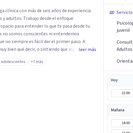
ga clínica con más de seis años de experiencia
Servicio
y adultos. Trabajo desde el enfoque
Psicolo
 espacio para entender lo que te pasa desde tu
juvenil
ces no somos conscientes ni entendemos
 no siempre es fácil dar el primer paso. A
Consult
muy bien qué decir, o sintiendo que algo no anda
Adultos
leer más
intención es acompañarte en ese proceso, sin
Orienta
y adolescentes
+7 más
e lo que hoy te pesa pueda pensarse y
Hoy
22:00
Mañana
14:00