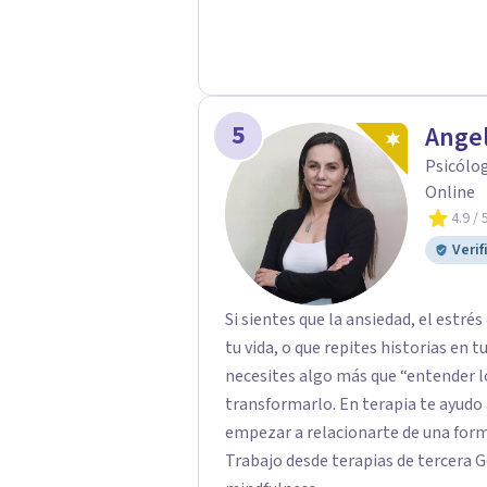
5
Ange
Psicólog
Online
4.9
/ 
Verif
Si sientes que la ansiedad, el estr
tu vida, o que repites historias en 
necesites algo más que “entender lo
transformarlo. En terapia te ayudo a
empezar a relacionarte de una for
Trabajo desde terapias de tercera 