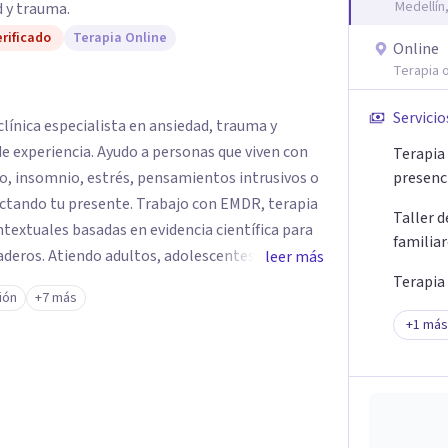
Medellín
 y trauma.
rificado
Terapia Online
Online
Terapia o
Servicio
línica especialista en ansiedad, trauma y
e experiencia. Ayudo a personas que viven con
Terapia 
o, insomnio, estrés, pensamientos intrusivos o
presenc
ctando tu presente. Trabajo con EMDR, terapia
Taller 
textuales basadas en evidencia científica para
familia
eros. Atiendo adultos, adolescentes, parejas y
leer más
ellín y online, en un espacio seguro, cercano y
Terapia
ión
+7 más
+
1
más