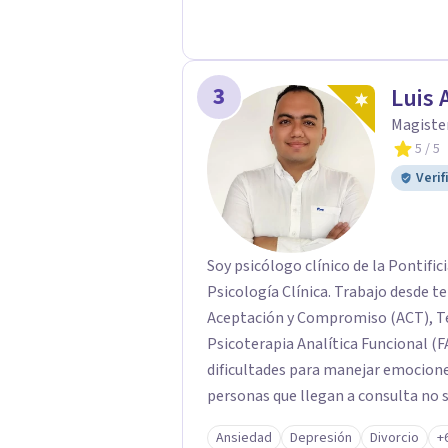
3
Luis 
Magister
5
/ 5
Verif
Soy psicólogo clínico de la Pontific
Psicología Clínica. Trabajo desde t
Aceptación y Compromiso (ACT), Te
Psicoterapia Analítica Funcional (F
dificultades para manejar emocion
personas que llegan a consulta no 
propias reacciones emocionales les
Ansiedad
Depresión
Divorcio
+