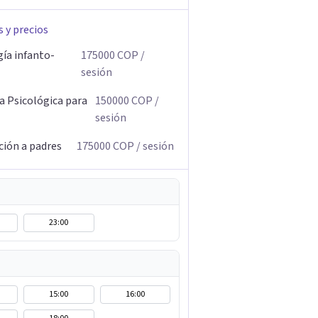
s y precios
gía infanto-
175000
COP
/
sesión
a Psicológica para
150000
COP
/
sesión
ción a padres
175000
COP
/ sesión
23:00
15:00
16:00