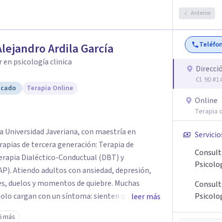
Anterior
Teléfo
Alejandro Ardila García
 en psicología clinica
Direcci
Cl. 90 #
icado
Terapia Online
Online
Terapia o
ia Universidad Javeriana, con maestría en
Servicio
erapias de tercera generación: Terapia de
Consult
rapia Dialéctico-Conductual (DBT) y
Psicolo
AP). Atiendo adultos con ansiedad, depresión,
es, duelos y momentos de quiebre. Muchas
Consult
solo cargan con un síntoma: sienten que sus
Psicolo
leer más
 complican más la vida. Desde ahí trabajamos.
6 más