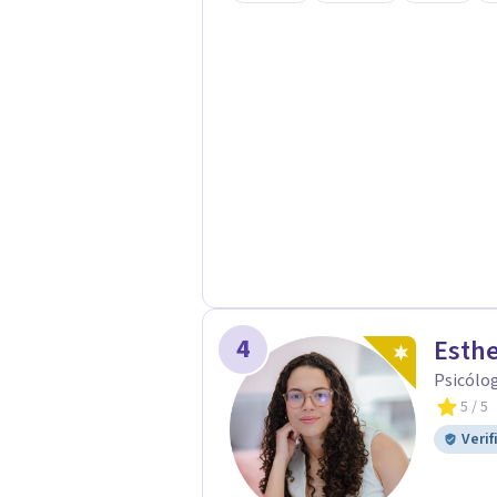
No busco eliminar el malestar a la 
trabajar desde eso, no en contra. 
online.
4
Esth
Psicólo
5
/ 5
Verif