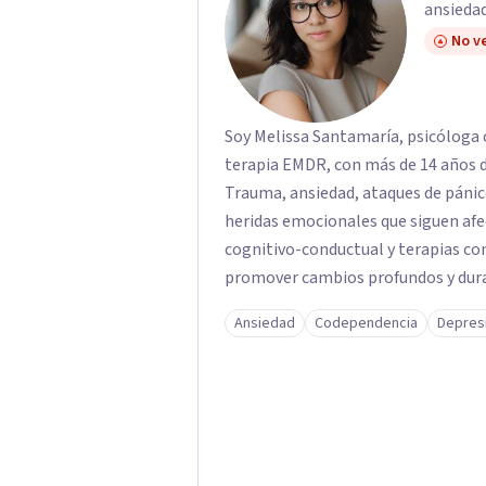
ansiedad
No ve
Soy Melissa Santamaría, psicóloga c
terapia EMDR, con más de 14 años d
Trauma, ansiedad, ataques de pánic
heridas emocionales que siguen afe
cognitivo-conductual y terapias con
promover cambios profundos y durad
familias de forma presencial en Med
Ansiedad
Codependencia
Depres
profesional.