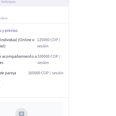
, Antioquia
nline
s y precios
Individual (Online o
125000
COP
/
ial)
sesión
de acompañamiento a
100000
COP
/
res
sesión
 de pareja
165000
COP
/ sesión