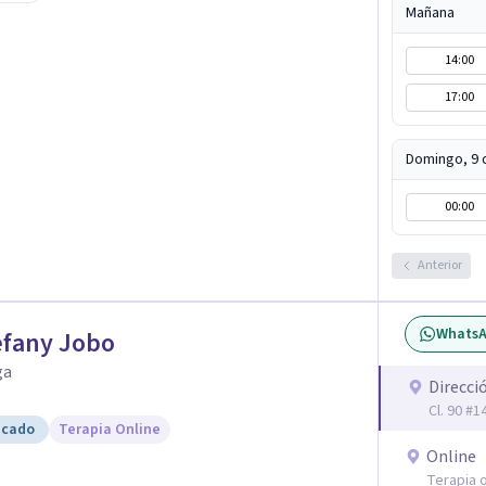
fuerza. Prefiero entender qué lo sostiene y
Mañana
Atiendo en Bogotá de forma presencial y también
14:00
17:00
Domingo, 9 
00:00
Anterior
Whats
efany Jobo
ga
Direcci
Cl. 90 #
icado
Terapia Online
Online
Terapia o