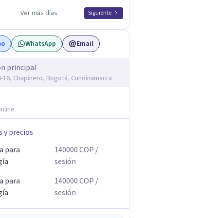
Ver más días
Siguiente
no
WhatsApp
Email
ón principal
14-16, Chapinero, Bogotá, Cundinamarca
nline
s y precios
a para
140000
COP
/
gía
sesión
a para
140000
COP
/
gía
sesión