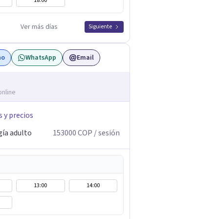
18:00
Ver más días
Siguiente
no
WhatsApp
Email
online
s y precios
gía adulto
153000
COP
/ sesión
13:00
14:00