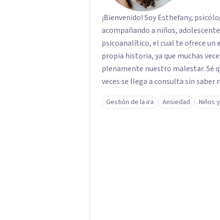
¡Bienvenido! Soy Esthefany, psicólo
acompañando a niños, adolescentes 
psicoanalítico, el cual te ofrece un
propia historia, ya que muchas ve
plenamente nuestro malestar. Sé que
veces se llega a consulta sin saber 
bien pero sin poder nombrarlo. Mi 
Gestión de la ira
Ansiedad
Niños 
juicios y a tu propio ritmo, para qu
transformarse.