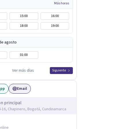
Más horas
15:00
16:00
18:00
19:00
de agosto
01:00
Ver más días
Siguiente
App
Email
ón principal
14-16, Chapinero, Bogotá, Cundinamarca
nline