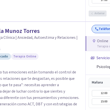
17:00
Anterior
Teléfo
la Munoz Torres
a Clínica | Ansiedad, Autoestima y Relaciones |
Online
Terapia 
5
icado
Terapia Online
Servicio
Psicolo
és o tus emociones están tomando el control de
tus relaciones que te desgastan, es posible que
Mañana
 que te pasa”: necesitas aprender a
 dejar de luchar contra lo que sientes y
12:00
ma diferente con tus pensamientos y emociones.
15:00
Generación como ACT, DBT y con estrategias de