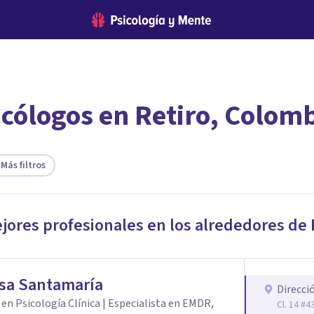
icólogos en Retiro, Colom
encontrar el psicólogo adecuado?
te ofreceremos los profesionales que más se ajustan a tus necesi
Más filtros
ejores profesionales en los alrededores de
sa Santamaría
Direcci
en Psicología Clínica | Especialista en EMDR,
Cl. 14 #4