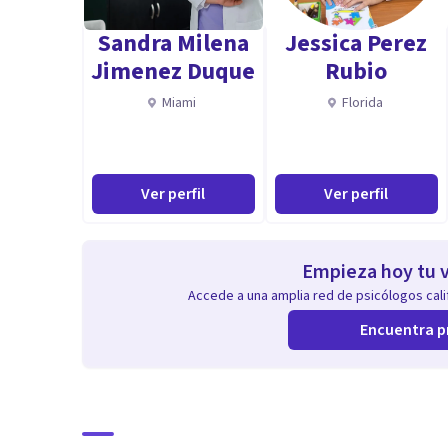
¿En qué puedo trabajar contigo? 😉
Sandra Milena
Jessica Perez
👉 Descubrir y modificar las creencias limitantes, p
Jimenez Duque
Rubio
afectando negativamente a tu vida personal o profesi
Miami
Florida
👉 Regular tus emociones y gestionar el estrés.
👉 Definir tus objetivos y establecer acciones efectiva
👉 Mejorar tus habilidades comunicativas para expresa
Ver perfil
Ver perfil
liderar a tu equipo.
👉 Desarrollar habilidades propias del estilo de lide
Empieza hoy tu v
Aptitudes
Accede a una amplia red de psicólogos calif
Psicóloga Coach experta en Inteligencia Emocional, 
Encuentra p
Docente especialista en competencias transversales p