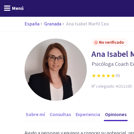
Menú
España
Granada
Ana Isabel Marfil Cea
No verificado
Ana Isabel 
Psicóloga Coach Ex
(
6
)
Nº colegiado:
AO11100
Sobre mí
Consultas
Experiencia
Opiniones
Ayudo a personas y equipos a conocer su potencial, re