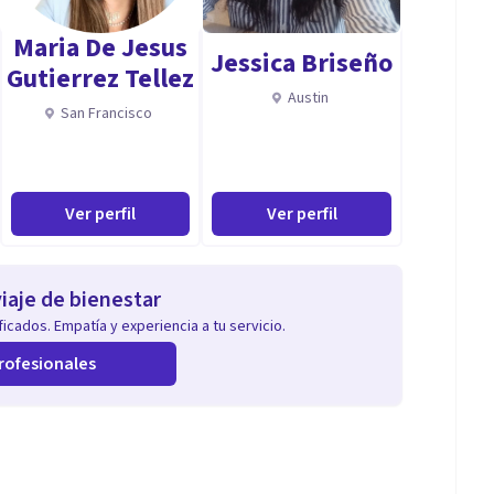
Maria De Jesus
Jessica Briseño
ensamientos, emociones y conductas que están
Gutierrez Tellez
onal.
Austin
San Francisco
s que te ayuden a lograrlos.
rte con seguridad en público, resolver conflictos o
Ver perfil
Ver perfil
razgo emocional.
iaje de bienestar
icados. Empatía y experiencia a tu servicio.
Comunicación y Coaching.
rofesionales
ara el empleo y orientación laboral.