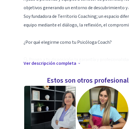
objetivos generando un entorno de descubrimiento y ap
Soy fundadora de Territorio Coaching; un espacio difer
equipo mediante el diálogo, la reflexión, el compromis
¿Por qué elegirme como tu Psicóloga Coach?
🔍 Pongo a tu disposición la garantía y profesionalida
Ver descripción completa
🔍 Ser una profesional de la Psicología me capacita pa
como hacer las distinciones oportunas para derivar a 
Estos son otros profesiona
detectadas en el cliente.
🔍 Los resultados y satisfacción expresada por mis cli
motor que me impulsa a ofrecerte un servicio útil, valio
¿Quieres que hablemos?
Especialidad