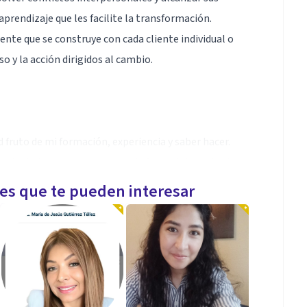
rendizaje que les facilite la transformación.
ente que se construye con cada cliente individual o
o y la acción dirigidos al cambio.
d fruto de mi formación, experiencia y saber hacer.
ra trabajar con las personas de forma integral así
otros profesionales en función de las necesidades
les que te pueden interesar
entes sobre su experiencia son a la vez garante y
so y dirigido a la excelencia.