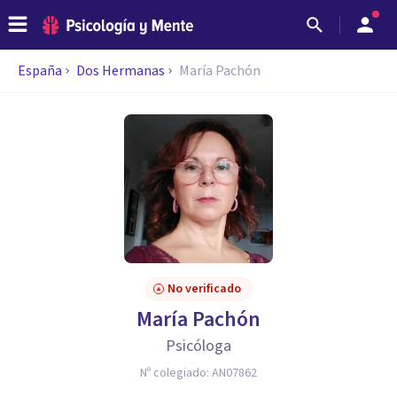
España
Dos Hermanas
María Pachón
No verificado
María Pachón
Psicóloga
Nº colegiado:
AN07862