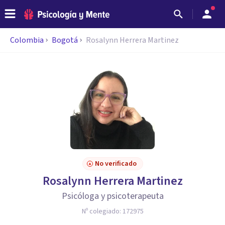
Colombia
Bogotá
Rosalynn Herrera Martinez
No verificado
Rosalynn Herrera Martinez
Psicóloga y psicoterapeuta
Nº colegiado:
172975