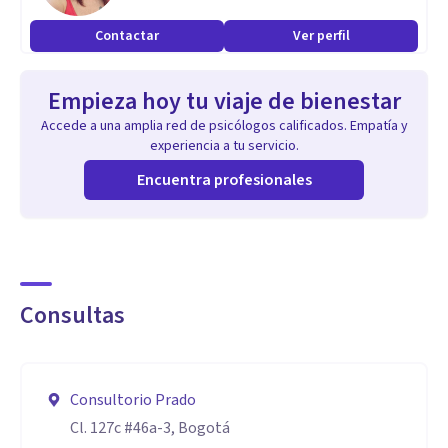
del trauma psicológico.
Contactar
Ver perfil
Aptitudes
Empieza hoy tu viaje de bienestar
Tengo experiencia en las áreas clínica, escolar y psicosocial,
Accede a una amplia red de psicólogos calificados. Empatía y
formación en desarrollo infantil y adolescente, terapia
experiencia a tu servicio.
familiar, y adicionalmente formación en temas de
Encuentra profesionales
prevención de violencia certificadas por la Asociación Afecto
en Colombia.
-Certificada como terapeuta EMDR
Consultas
Consultorio Prado
Cl. 127c #46a-3, Bogotá